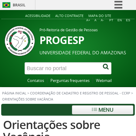
BRASIL
Simplifique!
ACESSIBILIDADE
ALTO CONTRASTE
MAPA DO SITE
A+
A
A-
PT
EN
ES
Comunica BR
Pró-Reitoria de Gestão de Pessoas
Participe
PROGESP
Acesso à informação
UNIVERSIDADE FEDERAL DO AMAZONAS
Legislação
Canais
Contatos
Perguntas frequentes
Webmail
PÁGINA INICIAL
>
COORDENAÇÃO DE CADASTRO E REGISTRO DE PESSOAL - CCRP
>
ORIENTAÇÕES SOBRE VACÂNCIA
MENU
Orientações sobre