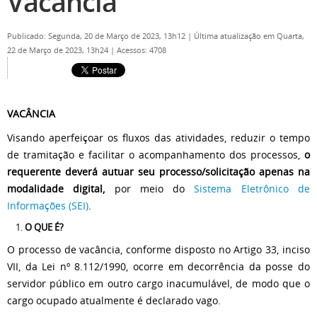
Vacância
Publicado: Segunda, 20 de Março de 2023, 13h12
|
Última atualização em Quarta,
22 de Março de 2023, 13h24
|
Acessos: 4708
VACÂNCIA
Visando aperfeiçoar os fluxos das atividades, reduzir o tempo
de tramitação e facilitar o acompanhamento dos processos,
o
requerente deverá autuar seu processo/solicitação apenas na
modalidade digital,
por meio do
Sistema Eletrônico de
Informações (SEI)
.
O QUE É?
O processo de vacância, conforme disposto no Artigo 33, inciso
VII, da Lei nº 8.112/1990, ocorre em decorrência da posse do
servidor público em outro cargo inacumulável, de modo que o
cargo ocupado atualmente é declarado vago.