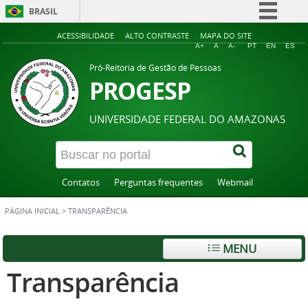
BRASIL
Simplifique!
ACESSIBILIDADE
ALTO CONTRASTE
MAPA DO SITE
A+
A
A-
PT
EN
ES
Comunica BR
Pró-Reitoria de Gestão de Pessoas
Participe
PROGESP
Acesso à informação
UNIVERSIDADE FEDERAL DO AMAZONAS
Legislação
Canais
Contatos
Perguntas frequentes
Webmail
PÁGINA INICIAL
>
TRANSPARÊNCIA
MENU
Transparência