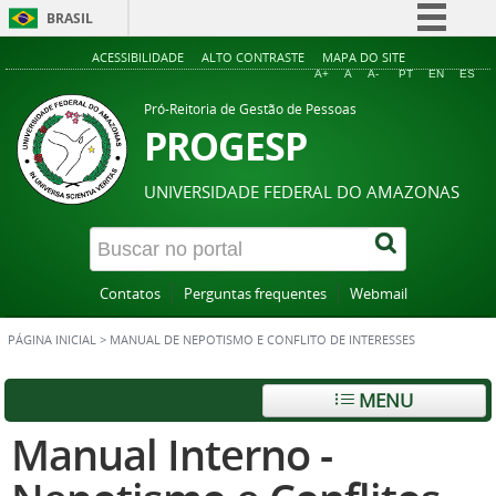
BRASIL
Simplifique!
ACESSIBILIDADE
ALTO CONTRASTE
MAPA DO SITE
A+
A
A-
PT
EN
ES
Comunica BR
Pró-Reitoria de Gestão de Pessoas
Participe
PROGESP
Acesso à informação
UNIVERSIDADE FEDERAL DO AMAZONAS
Legislação
Canais
Contatos
Perguntas frequentes
Webmail
PÁGINA INICIAL
>
MANUAL DE NEPOTISMO E CONFLITO DE INTERESSES
MENU
Manual Interno -