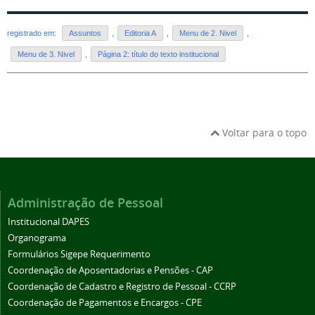
registrado em:
Assuntos
,
Editoria A
,
Menu de 2. Nivel
,
Menu de 3. Nivel
,
Página 2: título do texto institucional
Voltar para o topo
Administração de Pessoal
Institucional DAPES
Organograma
Formulários Sigepe Requerimento
Coordenação de Aposentadorias e Pensões - CAP
Coordenação de Cadastro e Registro de Pessoal - CCRP
Coordenação de Pagamentos e Encargos - CPE