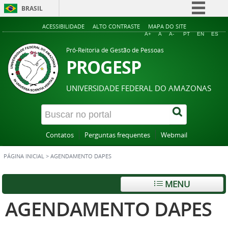
BRASIL
Simplifique!
ACESSIBILIDADE
ALTO CONTRASTE
MAPA DO SITE
A+
A
A-
PT
EN
ES
Comunica BR
Pró-Reitoria de Gestão de Pessoas
Participe
PROGESP
Acesso à informação
UNIVERSIDADE FEDERAL DO AMAZONAS
Legislação
Canais
Contatos
Perguntas frequentes
Webmail
PÁGINA INICIAL
>
AGENDAMENTO DAPES
MENU
AGENDAMENTO DAPES