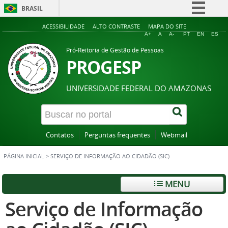
BRASIL
Simplifique!
ACESSIBILIDADE
ALTO CONTRASTE
MAPA DO SITE
A+
A
A-
PT
EN
ES
Comunica BR
Pró-Reitoria de Gestão de Pessoas
Participe
PROGESP
Acesso à informação
UNIVERSIDADE FEDERAL DO AMAZONAS
Legislação
Canais
Contatos
Perguntas frequentes
Webmail
PÁGINA INICIAL
>
SERVIÇO DE INFORMAÇÃO AO CIDADÃO (SIC)
MENU
Serviço de Informação