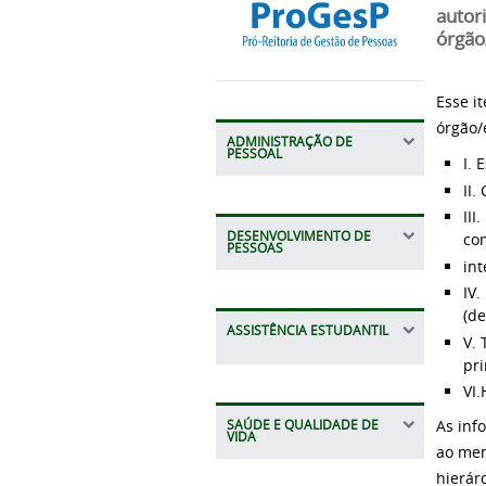
autor
órgão
Esse i
órgão/
ADMINISTRAÇÃO DE
PESSOAL
I. 
II.
III
DESENVOLVIMENTO DE
co
PESSOAS
int
IV.
(d
ASSISTÊNCIA ESTUDANTIL
V. 
pri
VI
As inf
SAÚDE E QUALIDADE DE
VIDA
ao men
hierár