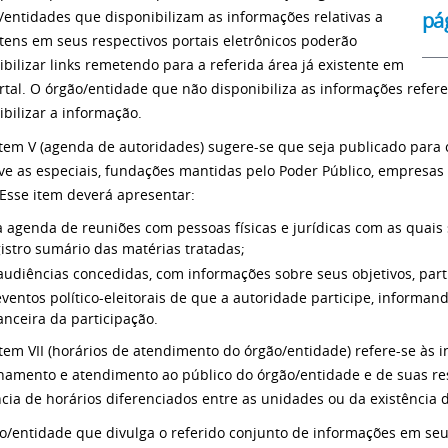
pá
/entidades que disponibilizam as informações relativas a
itens em seus respectivos portais eletrônicos poderão
ibilizar links remetendo para a referida área já existente em
rtal. O órgão/entidade que não disponibiliza as informações refere
ibilizar a informação.
tem V (agenda de autoridades) sugere-se que seja publicado para ca
ive as especiais, fundações mantidas pelo Poder Público, empresa
 Esse item deverá apresentar:
a agenda de reuniões com pessoas físicas e jurídicas com as quais
istro sumário das matérias tratadas;
audiências concedidas, com informações sobre seus objetivos, part
eventos político-eleitorais de que a autoridade participe, informand
anceira da participação.
tem VII (horários de atendimento do órgão/entidade) refere-se às 
namento e atendimento ao público do órgão/entidade e de suas re
ncia de horários diferenciados entre as unidades ou da existência
o/entidade que divulga o referido conjunto de informações em seu