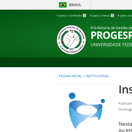
BRASIL
Ir para o conteúdo
1
Ir para o menu
2
Ir para a
Pró-Reitoria de Gestão d
PROGES
UNIVERSIDADE FE
PÁGINA INICIAL
>
INSTITUCIONAL
In
Publicad
Domingo,
Nesta
ou en