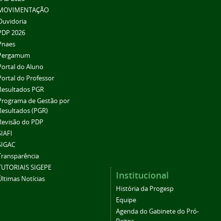
MOVIMENTAÇÃO
Ouvidoria
PDP 2026
Pnaes
Pergamum
Portal do Aluno
Portal do Professor
Resultados PGR
Programa de Gestão por
Resultados (PGR)
Revisão do PDP
SIAFI
SIGAC
Transparência
TUTORIAIS SIGEPE
Institucional
Últimas Notícias
História da Progesp
Equipe
Agenda do Gabinete do Pró-