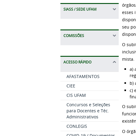
órgãos
SIASS / SEDE UFAM
esses 
dispon
seu po
dispon
COMISSÕES
O subi
inclus
mista.
ACESSO RÁPIDO
a) 
reg
AFASTAMENTOS
b) 
CIEE
c) 
CIS UFAM
fin
Concursos e Seleções
O subi
para Docentes e Téc.
funcio
Administrativos
existê
CONLEGIS
O órgã
COVID-19 / Documentos