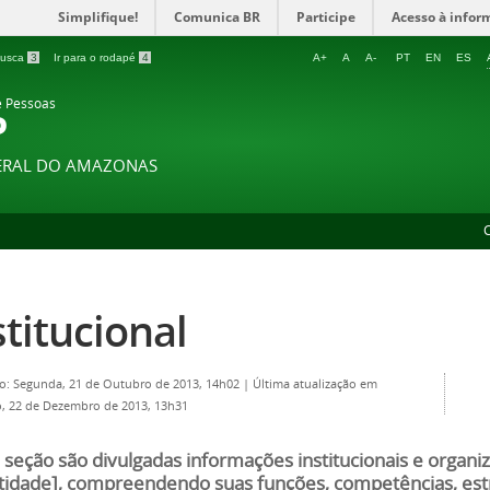
Simplifique!
Comunica BR
Participe
Acesso à infor
 busca
3
Ir para o rodapé
4
A+
A
A-
PT
EN
ES
e Pessoas
P
DERAL DO AMAZONAS
stitucional
o: Segunda, 21 de Outubro de 2013, 14h02
|
Última atualização em
 22 de Dezembro de 2013, 13h31
 seção são divulgadas informações institucionais e organi
tidade], compreendendo suas funções, competências, estru