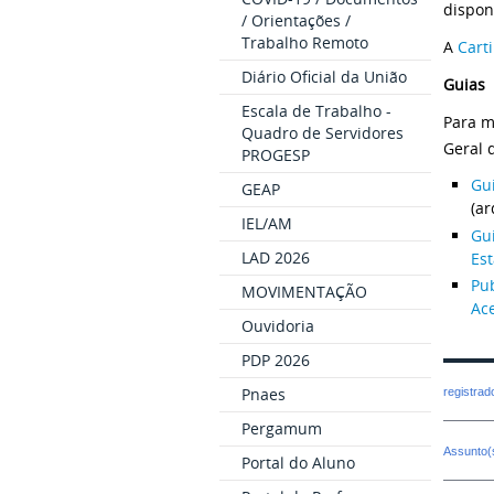
dispon
/ Orientações /
Trabalho Remoto
A
Cart
Diário Oficial da União
Guias
Escala de Trabalho -
Para m
Quadro de Servidores
Geral 
PROGESP
Gui
GEAP
(ar
IEL/AM
Gui
LAD 2026
Es
Pub
MOVIMENTAÇÃO
Ac
Ouvidoria
PDP 2026
Pnaes
registra
Pergamum
Assunto(
Portal do Aluno