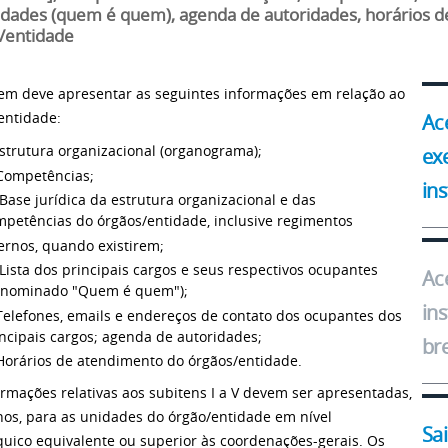
idades (quem é quem), agenda de autoridades, horários d
/entidade
tem deve apresentar as seguintes informações em relação ao
entidade:
Ac
Estrutura organizacional (organograma);
ex
 Competências;
ins
. Base jurídica da estrutura organizacional e das
mpetências do órgãos/entidade, inclusive regimentos
ernos, quando existirem;
 Lista dos principais cargos e seus respectivos ocupantes
Ac
enominado "Quem é quem");
ins
Telefones, emails e endereços de contato dos ocupantes dos
ncipais cargos; agenda de autoridades;
br
.Horários de atendimento do órgãos/entidade.
ormações relativas aos subitens I a V devem ser apresentadas,
os, para as unidades do órgão/entidade em nível
Sa
quico equivalente ou superior às coordenações-gerais. Os