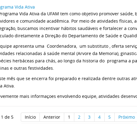
ograma Vida Ativa
Programa Vida Ativa da UFAM tem como objetivo promover saúde, b
vidores e comunidade acadêmica. Por meio de atividades físicas, 
egração, buscamos incentivar hábitos saudáveis e fortalecer a con
nculado diretamente a Direção do Departamento de Saúde e Qualid
Equipe apresenta uma Coordenadora, um substituto , oferta servi
vidades relacionadas á saúde mental (Arvore da Memoria), ginastica
écies herbáceas para chás, ao longo da historia do programa a par
inas e outras festividades.
te mês que se encerra foi preparado e realizada dentre outras at
a Ativa.
evemente mais informaçoes envolvendo equipe, atividades desenvo
 1 de 5
Início
Anterior
1
2
3
4
5
Próximo