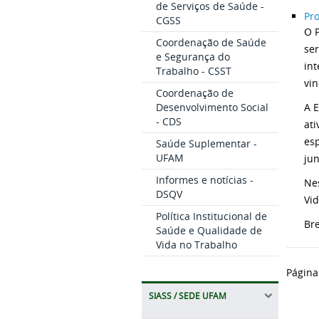
de Serviços de Saúde -
Pr
CGSS
O 
Coordenação de Saúde
ser
e Segurança do
int
Trabalho - CSST
vi
Coordenação de
A 
Desenvolvimento Social
- CDS
ati
esp
Saúde Suplementar -
UFAM
jun
Informes e notícias -
Nes
DSQV
Vid
Política Institucional de
Br
Saúde e Qualidade de
Vida no Trabalho
Página
SIASS / SEDE UFAM