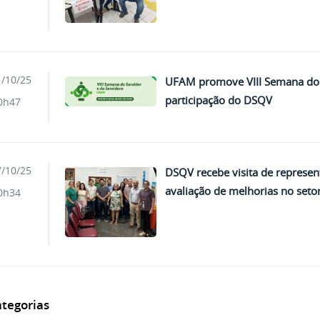
/10/25
UFAM promove VIII Semana do 
participação do DSQV
0h47
/10/25
DSQV recebe visita de represe
avaliação de melhorias no seto
0h34
tegorias