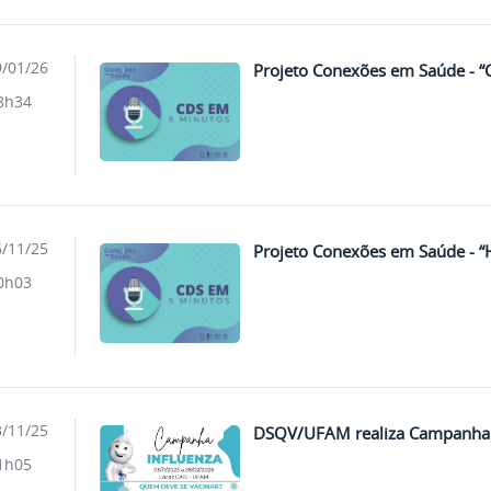
/01/26
Projeto Conexões em Saúde - “
8h34
/11/25
Projeto Conexões em Saúde - 
0h03
/11/25
DSQV/UFAM realiza Campanha d
1h05