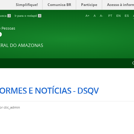
Simplifique!
Comunica BR
Participe
Acesso à infor
 busca
3
Ir para o rodapé
4
A+
A
A-
PT
EN
ES
e Pessoas
P
DERAL DO AMAZONAS
ORMES E NOTÍCIAS - DSQV
por
ctic_admin