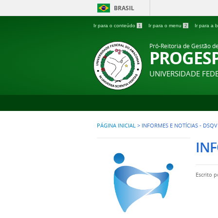
BRASIL
Ir para o conteúdo
1
Ir para o menu
2
Ir para a
Pró-Reitoria de Gestão d
PROGES
UNIVERSIDADE FE
PÁGINA INICIAL
>
INFORMES E NOTÍCIAS - DSQV
INF
Escrito 