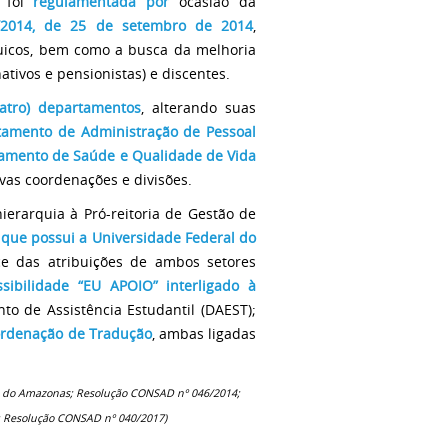
foi
regulamentada por
ocasião da
2014, de 25 de setembro de 2014
,
quicos, bem como a busca da melhoria
ativos e pensionistas) e discentes.
atro) departamentos
, alterando suas
tamento
de Administração de Pessoal
tamento de Saúde e Qualidade de Vida
ivas coordenações e divisões.
erarquia à Pró-reitoria de Gestão de
 que possui a Universidade Federal do
 das atribuições de ambos setores
ibilidade “EU APOIO” interligado à
to de Assistência Estudantil (DAEST);
ordenação de Tradução
, ambas ligadas
al do Amazonas; Resolução CONSAD nº 046/2014;
7; Resolução CONSAD nº 040/2017)