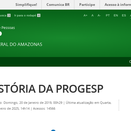
Simplifique!
Comunica BR
Participe
Acesso à infor
 busca
3
Ir para o rodapé
4
A+
A
A-
PT
EN
ES
e Pessoas
P
DERAL DO AMAZONAS
STÓRIA DA PROGESP
o: Domingo, 20 de Janeiro de 2019, 00h29
|
Última atualização em Quarta,
neiro de 2025, 14h14
|
Acessos: 14566