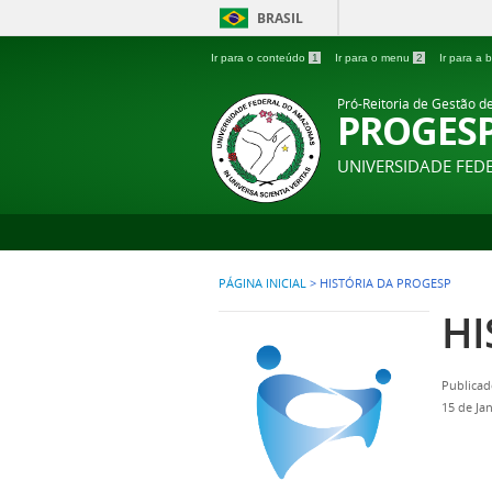
BRASIL
Ir para o conteúdo
1
Ir para o menu
2
Ir para a
Pró-Reitoria de Gestão d
PROGES
UNIVERSIDADE FE
PÁGINA INICIAL
>
HISTÓRIA DA PROGESP
HI
Publicad
15 de Ja