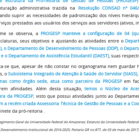
al estrutura da Pró-reitoria de Gestão de Pessoas (PROGESP)
uturação administrativa trazida na
Resolução CONSAD nº 046/
vando suprir as necessidades de padronização dos níveis hierár
rviços prestados aos usuários dos serviços aos servidores (ativos, in
rme se observa, a
PROGESP manteve a configuração de 04 (qu
laturas, seus objetivos e ajustando as atividades entre o
D
epar
), o Departamento de Desenvolvimento de Pessoas (DDP), o Depar
 e o Departamento de Assistência Estudantil (DAEST)
, suas respect
ta-se que, apesar de não constar no organograma nem guardar hi
s, o
Subsistema Integrado de Atenção à Saúde do Servidor (SIASS),
nas como órgão sede, atua como parceiro da PROGESP
em face
rem afinidades. Além desta situação,
temos o Núcleo de Acess
ura da PROGESP
, visto que possui atividades junto ao Departamen
 a recém-criada Assessoria Técnica de Gestão de Pessoas e a Co
inete da pró-reitoria .
Regimento Geral da Universidade Federal do Amazonas; Estatuto da Universidade Feder
 Desenvolvimento Institucional de 2016-2025; Portaria GR no 877, de 03 de maio de 201