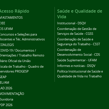
Acesso Rápido
Saúde e Qualidade de
Vida
AFASTAMENTOS
CIEE
Institucional - DSQV
CIS UFAM
Coordenação de Gestão de
Serviços de Saúde - CGSS
Concursos e Seleções para
Docentes e Téc. Administrativos
Coordenação de Saúde e
Segurança do Trabalho - CSST
CONLEGIS
Coordenação de
COVID-19 / Documentos /
Desenvolvimento Social - CDS
Orientações / Trabalho Remoto
Saúde Suplementar - UFAM
Diário Oficial da União
Informes e notícias - DSQV
Escala de Trabalho - Quadro de
Servidores PROGESP
Política Institucional de Saúde e
Qualidade de Vida no Trabalho
GEAP
IEL/AM
LAD 2026
MOVIMENTAÇÃO
Ouvidoria
PDP 2026