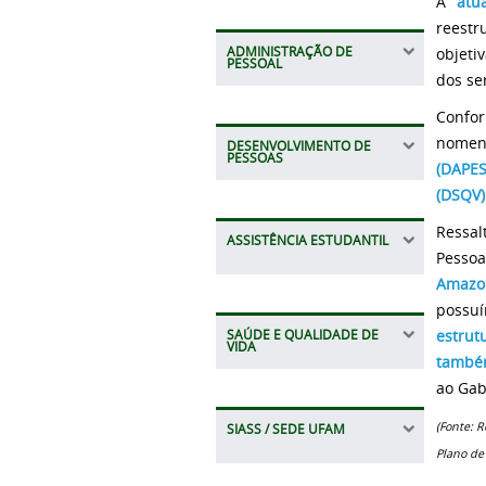
A
atu
reestr
objeti
ADMINISTRAÇÃO DE
PESSOAL
dos se
Confo
nomenc
DESENVOLVIMENTO DE
PESSOAS
(DAPES
(DSQV)
Ressal
ASSISTÊNCIA ESTUDANTIL
Pessoa
Amazo
possuí
estrut
SAÚDE E QUALIDADE DE
VIDA
também
ao Gab
(Fonte: 
SIASS / SEDE UFAM
Plano de