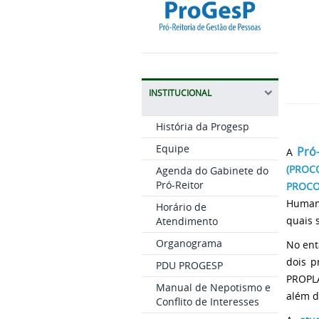
INSTITUCIONAL
História da Progesp
Equipe
Pró
A
(PROC
Agenda do Gabinete do
Pró-Reitor
PROCO
Humano
Horário de
quais 
Atendimento
Organograma
No ent
dois p
PDU PROGESP
PROPLA
Manual de Nepotismo e
além d
Conflito de Interesses