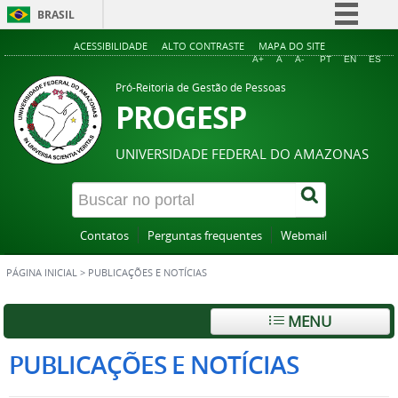
BRASIL
Simplifique!
ACESSIBILIDADE
ALTO CONTRASTE
MAPA DO SITE
A+
A
A-
PT
EN
ES
Comunica BR
Pró-Reitoria de Gestão de Pessoas
Participe
PROGESP
Acesso à informação
UNIVERSIDADE FEDERAL DO AMAZONAS
Legislação
Canais
Contatos
Perguntas frequentes
Webmail
PÁGINA INICIAL
>
PUBLICAÇÕES E NOTÍCIAS
MENU
PUBLICAÇÕES E NOTÍCIAS