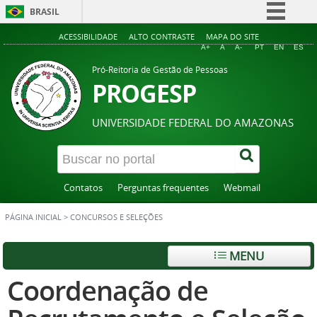
BRASIL
Simplifique!
ACESSIBILIDADE
ALTO CONTRASTE
MAPA DO SITE
A+
A
A-
PT
EN
ES
Comunica BR
Pró-Reitoria de Gestão de Pessoas
Participe
PROGESP
Acesso à informação
UNIVERSIDADE FEDERAL DO AMAZONAS
Legislação
Canais
Contatos
Perguntas frequentes
Webmail
PÁGINA INICIAL
>
CONCURSOS E SELEÇÕES
MENU
Coordenação de