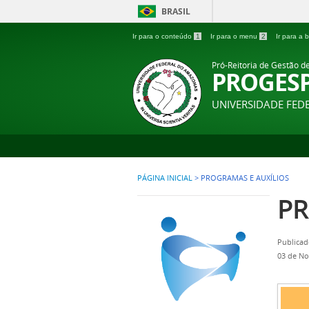
BRASIL
Ir para o conteúdo
1
Ir para o menu
2
Ir para a
Pró-Reitoria de Gestão d
PROGES
UNIVERSIDADE FE
PÁGINA INICIAL
>
PROGRAMAS E AUXÍLIOS
PR
Publicad
03 de N