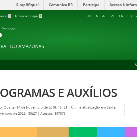
Simplifique!
Comunica BR
Participe
Acesso à infor
 busca
3
Ir para o rodapé
4
A+
A
A-
PT
EN
ES
e Pessoas
P
DERAL DO AMAZONAS
OGRAMAS E AUXÍLIOS
o: Quarta, 14 de Novembro de 2018, 16h21
|
Última atualização em Sexta,
ovembro de 2023, 15h27
|
Acessos: 197675