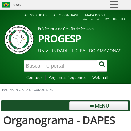
BRASIL
Simplifique!
ACESSIBILIDADE
ALTO CONTRASTE
MAPA DO SITE
A+
A
A-
PT
EN
ES
Comunica BR
Pró-Reitoria de Gestão de Pessoas
Participe
PROGESP
Acesso à informação
UNIVERSIDADE FEDERAL DO AMAZONAS
Legislação
Canais
Contatos
Perguntas frequentes
Webmail
PÁGINA INICIAL
>
ORGANOGRAMA
MENU
Organograma - DAPES