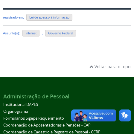
registrado em:
Lei de acesso à informação
Assunto(s):
Internet
,
Governo Federal
Voltar para o topo
Administração de Pessoal
Institucional DAPES
Organograma
Formulários Sigepe Requerimento
Coordenação de Aposentadorias e Pensões - CAP
Coordenação de Cadastro e Registro de Pessoal - CCRP