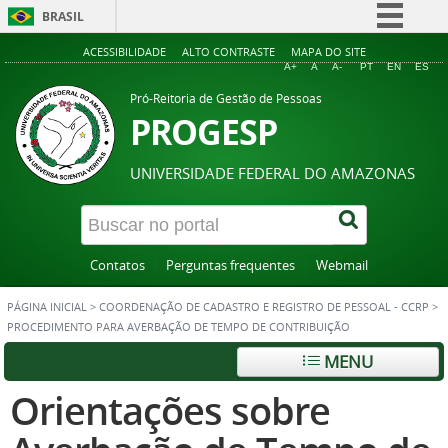
BRASIL
Simplifique!
ACESSIBILIDADE
ALTO CONTRASTE
MAPA DO SITE
A+
A
A-
PT
EN
ES
Comunica BR
Pró-Reitoria de Gestão de Pessoas
Participe
PROGESP
Acesso à informação
UNIVERSIDADE FEDERAL DO AMAZONAS
Legislação
Canais
Contatos
Perguntas frequentes
Webmail
PÁGINA INICIAL
>
COORDENAÇÃO DE CADASTRO E REGISTRO DE PESSOAL - CCRP
>
PROCEDIMENTO PARA AVERBAÇÃO DE TEMPO DE CONTRIBUIÇÃO
MENU
Orientações sobre