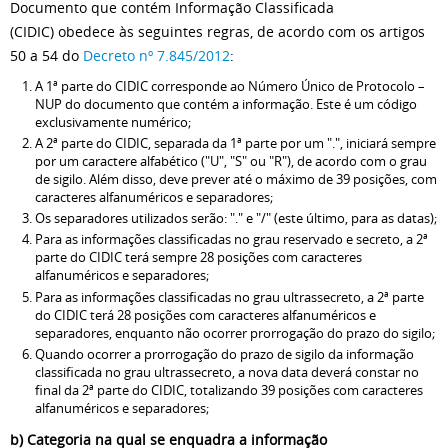
Documento que contém Informação Classificada
(CIDIC) obedece às seguintes regras, de acordo com os artigos
50 a 54 do
Decreto nº 7.845/2012
:
A 1ª parte do CIDIC corresponde ao Número Único de Protocolo –
NUP do documento que contém a informação. Este é um código
exclusivamente numérico;
A 2ª parte do CIDIC, separada da 1ª parte por um ".", iniciará sempre
por um caractere alfabético ("U", "S" ou "R"), de acordo com o grau
de sigilo. Além disso, deve prever até o máximo de 39 posições, com
caracteres alfanuméricos e separadores;
Os separadores utilizados serão: "." e "/" (este último, para as datas);
Para as informações classificadas no grau reservado e secreto, a 2ª
parte do CIDIC terá sempre 28 posições com caracteres
alfanuméricos e separadores;
Para as informações classificadas no grau ultrassecreto, a 2ª parte
do CIDIC terá 28 posições com caracteres alfanuméricos e
separadores, enquanto não ocorrer prorrogação do prazo do sigilo;
Quando ocorrer a prorrogação do prazo de sigilo da informação
classificada no grau ultrassecreto, a nova data deverá constar no
final da 2ª parte do CIDIC, totalizando 39 posições com caracteres
alfanuméricos e separadores;
b) Categoria na qual se enquadra a informação