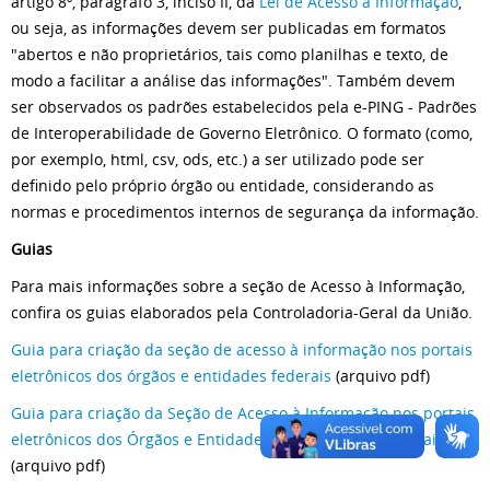
artigo 8º, parágrafo 3, inciso II, da
Lei de Acesso à Informação
,
ou seja, as informações devem ser publicadas em formatos
"abertos e não proprietários, tais como planilhas e texto, de
modo a facilitar a análise das informações". Também devem
ser observados os padrões estabelecidos pela e-PING - Padrões
de Interoperabilidade de Governo Eletrônico. O formato (como,
por exemplo, html, csv, ods, etc.) a ser utilizado pode ser
definido pelo próprio órgão ou entidade, considerando as
normas e procedimentos internos de segurança da informação.
Guias
Para mais informações sobre a seção de Acesso à Informação,
confira os guias elaborados pela Controladoria-Geral da União.
Guia para criação da seção de acesso à informação nos portais
eletrônicos dos órgãos e entidades federais
(arquivo pdf)
Guia para criação da Seção de Acesso à Informação nos portais
eletrônicos dos Órgãos e Entidades Estaduais e Municipais
(arquivo pdf)