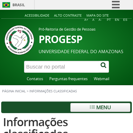
BRASIL
Simplifique!
ACESSIBILIDADE
ALTO CONTRASTE
MAPA DO SITE
A+
A
A-
PT
EN
ES
Comunica BR
Pró-Reitoria de Gestão de Pessoas
Participe
PROGESP
Acesso à informação
UNIVERSIDADE FEDERAL DO AMAZONAS
Legislação
Canais
Contatos
Perguntas frequentes
Webmail
PÁGINA INICIAL
>
INFORMAÇÕES CLASSIFICADAS
MENU
Informações