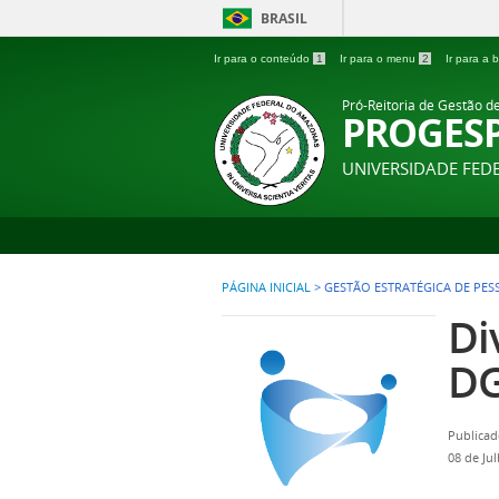
BRASIL
Ir para o conteúdo
1
Ir para o menu
2
Ir para a
Pró-Reitoria de Gestão d
PROGES
UNIVERSIDADE FE
PÁGINA INICIAL
>
GESTÃO ESTRATÉGICA DE PES
Di
D
Publicad
08 de Ju