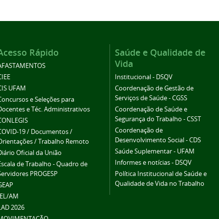
Acesso Rápido
Saúde e Qualidade de
Vida
AFASTAMENTOS
CIEE
Institucional - DSQV
CIS UFAM
Coordenação de Gestão de
Serviços de Saúde - CGSS
Concursos e Seleções para
Docentes e Téc. Administrativos
Coordenação de Saúde e
Segurança do Trabalho - CSST
CONLEGIS
Coordenação de
COVID-19 / Documentos /
Desenvolvimento Social - CDS
Orientações / Trabalho Remoto
Saúde Suplementar - UFAM
Diário Oficial da União
Informes e notícias - DSQV
Escala de Trabalho - Quadro de
Servidores PROGESP
Política Institucional de Saúde e
Qualidade de Vida no Trabalho
GEAP
IEL/AM
LAD 2026
MOVIMENTAÇÃO