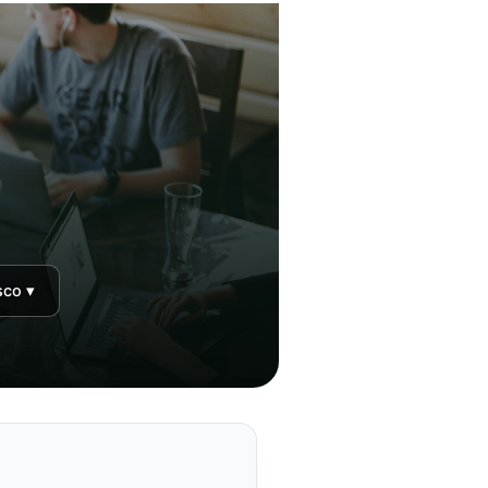
sco ▾