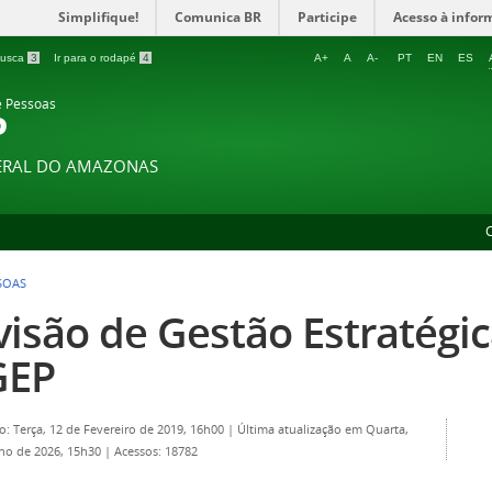
Simplifique!
Comunica BR
Participe
Acesso à infor
 busca
3
Ir para o rodapé
4
A+
A
A-
PT
EN
ES
e Pessoas
P
DERAL DO AMAZONAS
SOAS
visão de Gestão Estratégic
GEP
o: Terça, 12 de Fevereiro de 2019, 16h00
|
Última atualização em Quarta,
lho de 2026, 15h30
|
Acessos: 18782