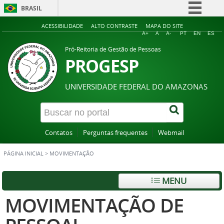
BRASIL
Simplifique!
ACESSIBILIDADE
ALTO CONTRASTE
MAPA DO SITE
A+
A
A-
PT
EN
ES
Comunica BR
Pró-Reitoria de Gestão de Pessoas
Participe
PROGESP
Acesso à informação
UNIVERSIDADE FEDERAL DO AMAZONAS
Legislação
Canais
Contatos
Perguntas frequentes
Webmail
PÁGINA INICIAL
>
MOVIMENTAÇÃO
MENU
MOVIMENTAÇÃO DE