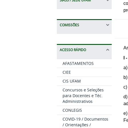
SIASS / SEDE UFAM
co
pr
COMISSÕES
Ar
ACESSO RÁPIDO
I 
AFASTAMENTOS
a)
CIEE
b)
CIS UFAM
c)
Concursos e Seleções
para Docentes e Téc.
d
Administrativos
ad
CONLEGIS
e)
COVID-19 / Documentos
Fe
/ Orientações /