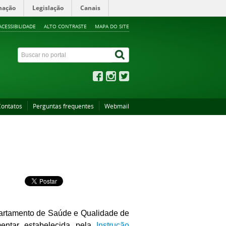
mação
Legislação
Canais
ACESSIBILIDADE
ALTO CONTRASTE
MAPA DO SITE
Contatos
Perguntas frequentes
Webmail
artamento de Saúde e Qualidade de
entar estabelecida pela
I
nstrução