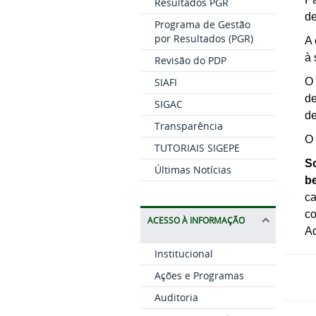
Resultados PGR
de
Programa de Gestão
por Resultados (PGR)
A 
à 
Revisão do PDP
O 
SIAFI
de
SIGAC
de
Transparência
O 
TUTORIAIS SIGEPE
S
Últimas Notícias
be
ca
c
ACESSO À INFORMAÇÃO
Ad
Institucional
Ações e Programas
Auditoria