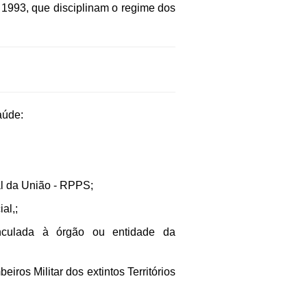
e 1993, que disciplinam o regime dos
aúde:
l da União - RPPS;
al,;
nculada à órgão ou entidade da
eiros Militar dos extintos Territórios