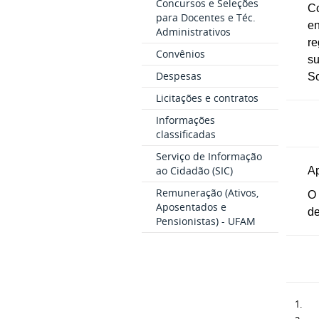
Concursos e Seleções
Co
para Docentes e Téc.
e
Administrativos
r
Convênios
su
Despesas
S
Licitações e contratos
Informações
classificadas
Serviço de Informação
ao Cidadão (SIC)
Ap
Remuneração (Ativos,
O 
Aposentados e
de
Pensionistas) - UFAM
Co