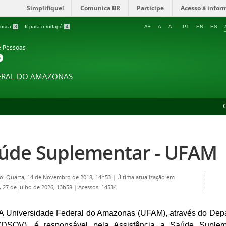
Simplifique!
Comunica BR
Participe
Acesso à infor
 busca
3
Ir para o rodapé
4
A+
A
A-
PT
EN
ES
e Pessoas
P
DERAL DO AMAZONAS
úde Suplementar - UFAM
o: Quarta, 14 de Novembro de 2018, 14h53
|
Última atualização em
 27 de Julho de 2026, 13h58
|
Acessos: 14534
A Universidade Federal do Amazonas (UFAM), através do Dep
(DSQV), é responsável pela Assistência a Saúde Suplem