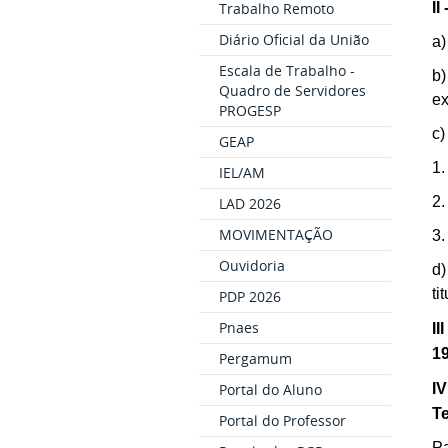
II
Trabalho Remoto
Diário Oficial da União
a)
Escala de Trabalho -
b
Quadro de Servidores
ex
PROGESP
c)
GEAP
1.
IEL/AM
2.
LAD 2026
MOVIMENTAÇÃO
3.
Ouvidoria
d
ti
PDP 2026
Pnaes
II
19
Pergamum
IV
Portal do Aluno
Te
Portal do Professor
Pa