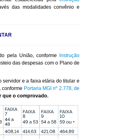
ravés das modalidades convênio e
NTAR
o pela União, conforme
I
nstrução
custeio das despesas com o Plano de
idor e a faixa etária do titular e
, conforme
Portaria MGI nº 2.778, de
or que o comprovado.