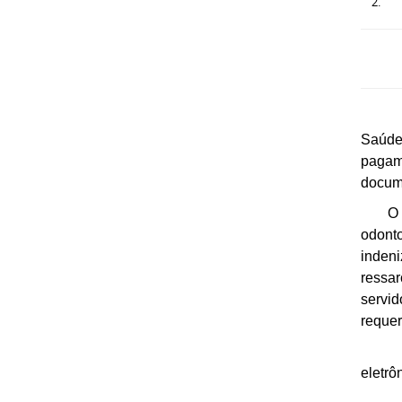
C
Os se
Saúde
pagame
docume
O auxí
odont
inden
ressa
servid
requer
Para f
eletrô