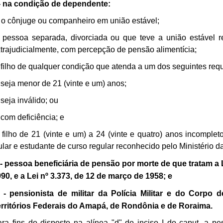
 - na condição de dependente:
 o
cônjuge ou companheiro em união estável;
)
pessoa separada, divorciada ou que teve a união estável re
trajudicialmente, com percepção de pensão alimentícia;
 filho de qualquer condição que atenda a um dos seguintes requ
 seja menor de 21 (vinte e um) anos;
 seja inválido; ou
 com deficiência; e
)
filho de 21 (vinte e um) a 24 (vinte e quatro) anos incompl
tular e estudante de curso regular reconhecido pelo Ministério 
I - pessoa beneficiária de pensão por morte de que tratam a
90, e a Lei nº 3.373, de 12 de março de 1958; e
 - pensionista de militar da Polícia Militar e do Corpo 
rritórios Federais do Amapá, de Rondônia e de Roraima.
ra fins do disposto na alínea "d" do inciso I do caput, a 