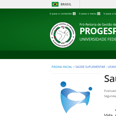
BRASIL
Ir para o conteúdo
1
Ir para o menu
2
Ir para a
Pró-Reitoria de Gestão d
PROGES
UNIVERSIDADE FE
PÁGINA INICIAL
>
SAÚDE SUPLEMENTAR - UFAM
Sa
Publicad
Segunda,
Vida 