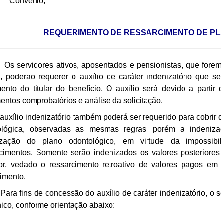
onvênio;
REQUERIMENTO DE RESSARCIMENTO DE PL
rvidores ativos, aposentados e pensionistas, que forem ti
, poderão requerer o auxílio de caráter indenizatório que 
nto do titular do benefício. O auxílio será devido a partir
ntos comprobatórios e análise da solicitação.
lio indenizatório também poderá ser requerido para cobrir 
ológica, observadas as mesmas regras, porém a indeniz
ização do plano odontológico, em virtude da impossib
rcimentos. Somente serão indenizados os valores posteriore
or, vedado o ressarcimento retroativo de valores pagos em 
imento.
ins de concessão do auxílio de caráter indenizatório, o ser
nico, conforme orientação abaixo: