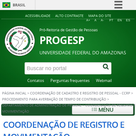
BRASIL
Simplifique!
ACESSIBILIDADE
ALTO CONTRASTE
MAPA DO SITE
A+
A
A-
PT
EN
ES
Comunica BR
Pró-Reitoria de Gestão de Pessoas
Participe
PROGESP
Acesso à informação
UNIVERSIDADE FEDERAL DO AMAZONAS
Legislação
Canais
Contatos
Perguntas frequentes
Webmail
PÁGINA INICIAL
>
COORDENAÇÃO DE CADASTRO E REGISTRO DE PESSOAL - CCRP
>
PROCEDIMENTO PARA AVERBAÇÃO DE TEMPO DE CONTRIBUIÇÃO
>
DEPARTAMENTO DE ADMINISTRAÇÃO DE PESSOAL
>
COORDENAÇÃO DE REGISTRO E
MENU
MOVIMENTAÇÃO
COORDENAÇÃO DE REGISTRO E