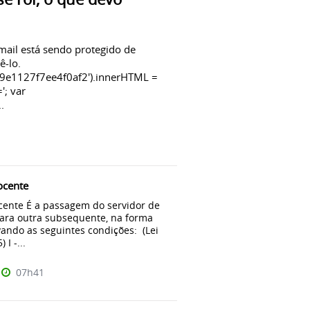
mail está sendo protegido de
ê-lo.
9e1127f7ee4f0af2').innerHTML =
='; var
.
cente
ente É a passagem do servidor de
ara outra subsequente, na forma
vando as seguintes condições: (Lei
 I -...
07h41