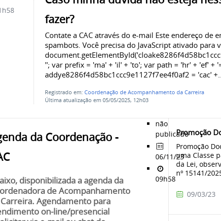
1h58
fazer?
Contate a CAC através do e-mail Este endereço de e
spambots. Você precisa do JavaScript ativado para v
document.getElementById('cloake8286f4d58bc1ccc
''; var prefix = 'ma' + 'il' + 'to'; var path = 'hr' + 'ef' + '
addye8286f4d58bc1ccc9e1127f7ee4f0af2 = 'cac' +..
Registrado em:
Coordenação de Acompanhamento da Carreira
Última atualização em 05/05/2025, 12h03
não
Promoção Do
publicado
genda da Coordenação -
Promoção Doc
AC
uma Classe p
06/11/23
da Lei, obser
nº 15141/2025)
09h58
aixo, disponibilizada a agenda da
ordenadora de Acompanhamento
09/03/23
 Carreira. Agendamento para
endimento on-line/presencial