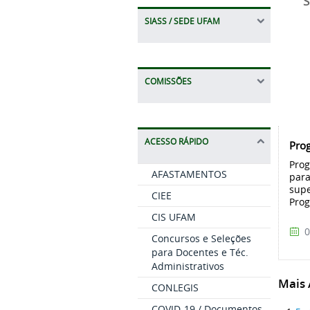
So
SIASS / SEDE UFAM
COMISSÕES
ACESSO RÁPIDO
Pro
Prog
AFASTAMENTOS
para
supe
CIEE
Prog
CIS UFAM
0
Concursos e Seleções
para Docentes e Téc.
Administrativos
Mais A
CONLEGIS
COVID-19 / Documentos