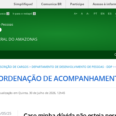
Simplifique!
Comunica BR
Participe
Acesso à infor
 busca
3
Ir para o rodapé
4
A+
A
A-
PT
EN
ES
e Pessoas
P
DERAL DO AMAZONAS
SCRIÇÃO DE CARGOS
>
DEPARTAMENTO DE DESENVOLVIMENTO DE PESSOAS - DDP
>
ORDENAÇÃO DE ACOMPANHAMENT
tualização em Quinta, 30 de Julho de 2026, 12h45
/05/25
Caso minha dúvida não esteja ness