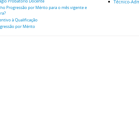
ágio Probatório Docente
Técnico-Adm
ho Progressão por Mérito para o mês vigente e
ra?
entivo à Qualificação
gressão por Mérito