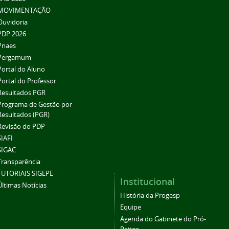
MOVIMENTAÇÃO
Ouvidoria
PDP 2026
Pnaes
Pergamum
Portal do Aluno
Portal do Professor
Resultados PGR
Programa de Gestão por
Resultados (PGR)
Revisão do PDP
SIAFI
SIGAC
Transparência
TUTORIAIS SIGEPE
Institucional
Últimas Notícias
História da Progesp
Equipe
Agenda do Gabinete do Pró-