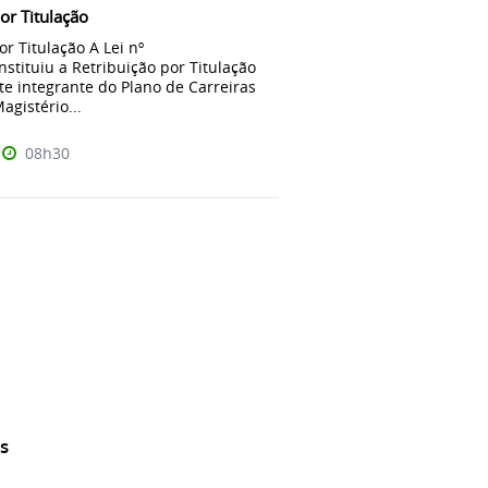
or Titulação
or Titulação A Lei nº
nstituiu a Retribuição por Titulação
te integrante do Plano de Carreiras
agistério...
08h30
s