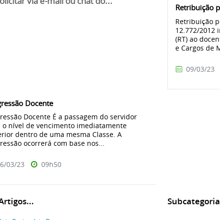
licitar via e-mail ou chat do...
Retribuição p
Retribuição p
12.772/2012 i
(RT) ao docen
e Cargos de M
09/03/23
gressão Docente
ressão Docente É a passagem do servidor
 o nível de vencimento imediatamente
rior dentro de uma mesma Classe. A
ressão ocorrerá com base nos...
6/03/23
09h50
rtigos...
Subcategoria