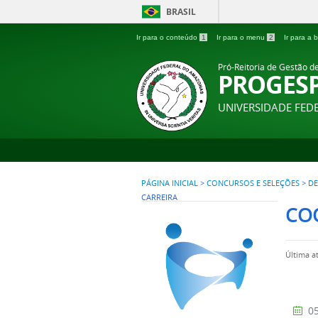
BRASIL
Ir para o conteúdo
1
Ir para o menu
2
Ir para a
Pró-Reitoria de Gestão d
PROGES
UNIVERSIDADE FE
PÁGINA INICIAL
>
CONCURSOS E SELEÇÕES
>
DE
CARREIRA
CO
Última a
05