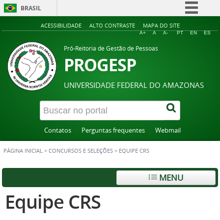
BRASIL
Simplifique!
ACESSIBILIDADE
ALTO CONTRASTE
MAPA DO SITE
A+
A
A-
PT
EN
ES
Comunica BR
Pró-Reitoria de Gestão de Pessoas
Participe
PROGESP
Acesso à informação
UNIVERSIDADE FEDERAL DO AMAZONAS
Legislação
Canais
Contatos
Perguntas frequentes
Webmail
PÁGINA INICIAL
>
CONCURSOS E SELEÇÕES
>
EQUIPE CRS
MENU
Equipe CRS