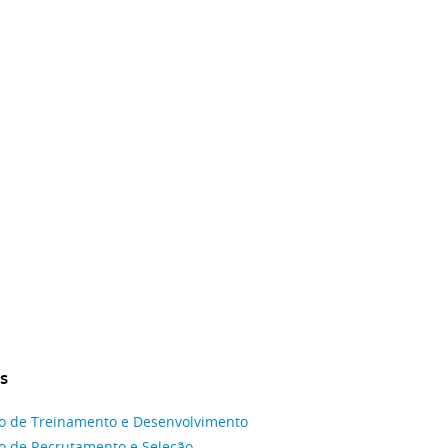
s
o de Treinamento e Desenvolvimento
 de Recrutamento e Seleção