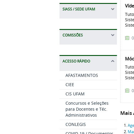
Víde
SIASS / SEDE UFAM
Tuto
Sist
Sis
COMISSÕES
0
Módu
ACESSO RÁPIDO
Tuto
Sist
AFASTAMENTOS
Sis
CIEE
0
CIS UFAM
Concursos e Seleções
para Docentes e Téc.
Mais A
Administrativos
CONLEGIS
Age
Man
COVID-19 / Documentos