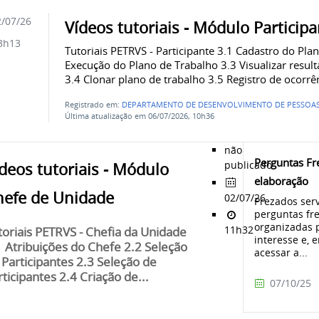
/07/26
Vídeos tutoriais - Módulo Particip
3h13
Tutoriais PETRVS - Participante 3.1 Cadastro do Pla
Execução do Plano de Trabalho 3.3 Visualizar result
3.4 Clonar plano de trabalho 3.5 Registro de ocorrê
Registrado em:
DEPARTAMENTO DE DESENVOLVIMENTO DE PESSOAS
Última atualização em 06/07/2026, 10h36
não
Perguntas F
publicado
deos tutoriais - Módulo
elaboração
hefe de Unidade
02/07/26
Prezados serv
perguntas fr
organizadas 
11h32
toriais PETRVS - Chefia da Unidade
interesse e, 
1 Atribuições do Chefe 2.2 Seleção
acessar a...
 Participantes 2.3 Seleção de
rticipantes 2.4 Criação de...
07/10/25