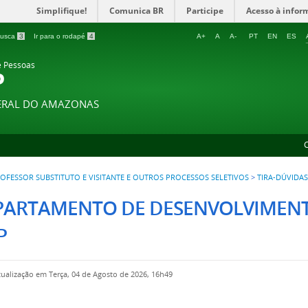
Simplifique!
Comunica BR
Participe
Acesso à infor
 busca
3
Ir para o rodapé
4
A+
A
A-
PT
EN
ES
e Pessoas
P
DERAL DO AMAZONAS
OFESSOR SUBSTITUTO E VISITANTE E OUTROS PROCESSOS SELETIVOS
>
TIRA-DÚVIDAS
PARTAMENTO DE DESENVOLVIMENTO
P
tualização em Terça, 04 de Agosto de 2026, 16h49