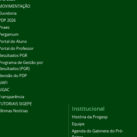
MOVIMENTAÇÃO
Ouvidoria
PDP 2026
Pnaes
Pergamum
Portal do Aluno
Portal do Professor
Resultados PGR
Programa de Gestão por
Resultados (PGR)
Revisão do PDP
SIAFI
SIGAC
Transparência
TUTORIAIS SIGEPE
Institucional
Últimas Notícias
História da Progesp
Equipe
Agenda do Gabinete do Pró-