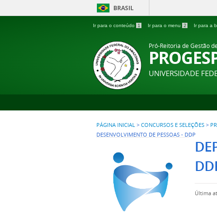
BRASIL
Ir para o conteúdo
1
Ir para o menu
2
Ir para a
Pró-Reitoria de Gestão d
PROGES
UNIVERSIDADE FE
PÁGINA INICIAL
>
CONCURSOS E SELEÇÕES
>
PR
DESENVOLVIMENTO DE PESSOAS - DDP
DE
DD
Última a