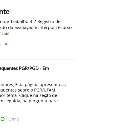
ante
no de Trabalho 3.2 Registro de
ado da avaliação e interpor recurso
ncias
 - DDP
requentes PGR/PGD - Em
idores, Esta página apresenta as
equentes sobre o PGR/UFAM,
por tema. Clique na seção de
em seguida, na pergunta para
13h40