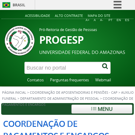
BRASIL
Simplifique!
ACESSIBILIDADE
ALTO CONTRASTE
MAPA DO SITE
A+
A
A-
PT
EN
ES
Comunica BR
Pró-Reitoria de Gestão de Pessoas
Participe
PROGESP
Acesso à informação
UNIVERSIDADE FEDERAL DO AMAZONAS
Legislação
Canais
Contatos
Perguntas frequentes
Webmail
PÁGINA INICIAL
>
COORDENAÇÃO DE APOSENTADORIAS E PENSÕES - CAP
>
AUXILIO
FUNERAL
>
DEPARTAMENTO DE ADMINISTRAÇÃO DE PESSOAL
>
COORDENAÇÃO DE
PAGAMENTOS E ENCARGOS
MENU
COORDENAÇÃO DE