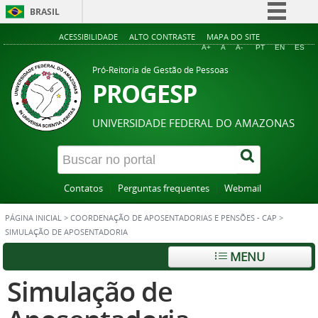
BRASIL
Simplifique!
ACESSIBILIDADE
ALTO CONTRASTE
MAPA DO SITE
A+
A
A-
PT
EN
ES
Comunica BR
Pró-Reitoria de Gestão de Pessoas
Participe
PROGESP
Acesso à informação
UNIVERSIDADE FEDERAL DO AMAZONAS
Legislação
Canais
Contatos
Perguntas frequentes
Webmail
PÁGINA INICIAL
>
COORDENAÇÃO DE APOSENTADORIAS E PENSÕES - CAP
>
SIMULAÇÃO DE APOSENTADORIA
MENU
Simulação de