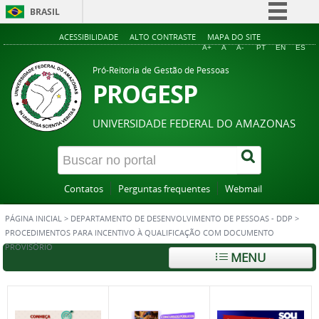
BRASIL
Simplifique!
ACESSIBILIDADE
ALTO CONTRASTE
MAPA DO SITE
A+
A
A-
PT
EN
ES
Comunica BR
Pró-Reitoria de Gestão de Pessoas
Participe
PROGESP
Acesso à informação
UNIVERSIDADE FEDERAL DO AMAZONAS
Legislação
Canais
Contatos
Perguntas frequentes
Webmail
PÁGINA INICIAL
>
DEPARTAMENTO DE DESENVOLVIMENTO DE PESSOAS - DDP
>
PROCEDIMENTOS PARA INCENTIVO À QUALIFICAÇÃO COM DOCUMENTO
PROVISÓRIO
MENU