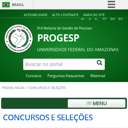
BRASIL
Simplifique!
ACESSIBILIDADE
ALTO CONTRASTE
MAPA DO SITE
A+
A
A-
PT
EN
ES
Comunica BR
Pró-Reitoria de Gestão de Pessoas
Participe
PROGESP
Acesso à informação
UNIVERSIDADE FEDERAL DO AMAZONAS
Legislação
Canais
Contatos
Perguntas frequentes
Webmail
PÁGINA INICIAL
>
CONCURSOS E SELEÇÕES
MENU
CONCURSOS E SELEÇÕES