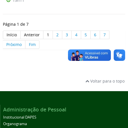
15h11
Página 1 de 7
Início
Anterior
1
2
3
4
5
6
7
Próximo
Fim
Voltar para o topo
Administração de Pessoal
Institucional DAPES
Organograma