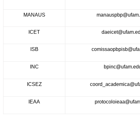
MANAUS
manauspbp@ufam.
ICET
daeicet@ufam.ed
ISB
comissaopbpisb@ufa
INC
bpinc@ufam.edu
ICSEZ
coord_academica@ufa
IEAA
protocoloieaa@ufam