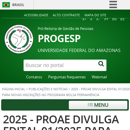
BRASIL
Simplifique!
ACESSIBILIDADE
ALTO CONTRASTE
MAPA DO SITE
A+
A
A-
PT
EN
ES
Comunica BR
Pró-Reitoria de Gestão de Pessoas
Participe
PROGESP
Acesso à informação
UNIVERSIDADE FEDERAL DO AMAZONAS
Legislação
Canais
Contatos
Perguntas frequentes
Webmail
PÁGINA INICIAL
>
PUBLICAÇÕES E NOTÍCIAS
>
2025 - PROAE DIVULGA EDITAL 01/2025
PARA NOVAS INSCRIÇÕES NO PROGRAMA BOLSA PERMANÊNCIA
MENU
2025 - PROAE DIVULGA