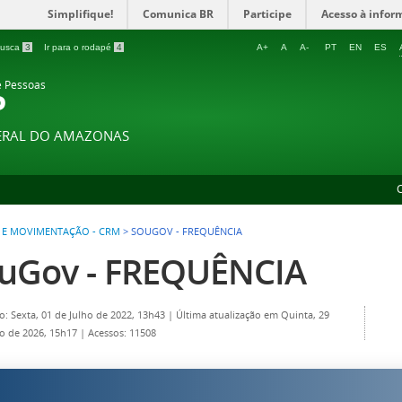
Simplifique!
Comunica BR
Participe
Acesso à infor
 busca
3
Ir para o rodapé
4
A+
A
A-
PT
EN
ES
e Pessoas
P
DERAL DO AMAZONAS
 E MOVIMENTAÇÃO - CRM
>
SOUGOV - FREQUÊNCIA
uGov - FREQUÊNCIA
o: Sexta, 01 de Julho de 2022, 13h43
|
Última atualização em Quinta, 29
ro de 2026, 15h17
|
Acessos: 11508