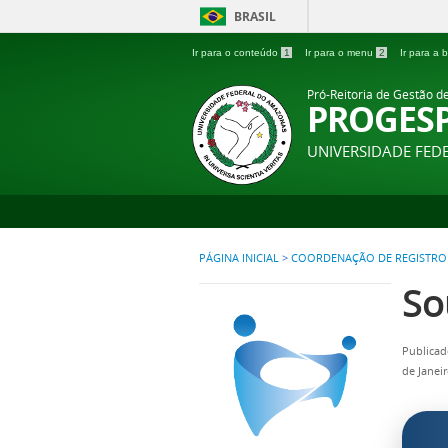
BRASIL
Ir para o conteúdo
1
Ir para o menu
2
Ir para a
Pró-Reitoria de Gestão d
PROGES
UNIVERSIDADE FE
PÁGINA INICIAL
>
COORDENAÇÃO DE REGISTRO
So
Publicad
de Janei