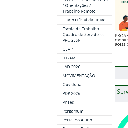
/ Orientações /
Trabalho Remoto
Diário Oficial da União
Escala de Trabalho -
Quadro de Servidores
PROAE
monito
PROGESP
acessi
GEAP
IEL/AM
LAD 2026
MOVIMENTAÇÃO
Ouvidoria
Ser
PDP 2026
Pnaes
Pergamum
Portal do Aluno