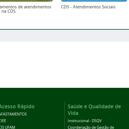
amentos de atendimentos
CDS - Atendimentos Sociais
s na CDS
Acesso Rápido
Saúde e Qualidade de
Vida
AFASTAMENTOS
CIEE
Institucional - DSQV
CIS UFAM
Coordenação de Gestão de