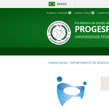
BRASIL
Ir para o conteúdo
1
Ir para o menu
2
Ir para a
Pró-Reitoria de Gestão d
PROGES
UNIVERSIDADE FE
PÁGINA INICIAL
>
DEPARTAMENTO DE DESENVOL