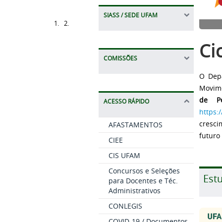
SIASS / SEDE UFAM
Ci
COMISSÕES
O Depa
Movime
de P
ACESSO RÁPIDO
https:
cresci
AFASTAMENTOS
futuro
CIEE
CIS UFAM
Concursos e Seleções
Est
para Docentes e Téc.
Administrativos
CONLEGIS
COVID-19 / Documentos