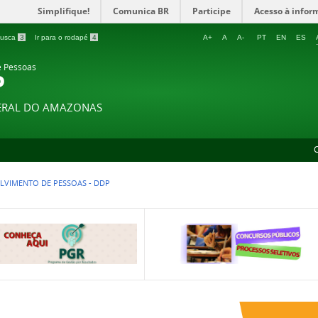
Simplifique!
Comunica BR
Participe
Acesso à infor
 busca
3
Ir para o rodapé
4
A+
A
A-
PT
EN
ES
e Pessoas
P
DERAL DO AMAZONAS
VIMENTO DE PESSOAS - DDP