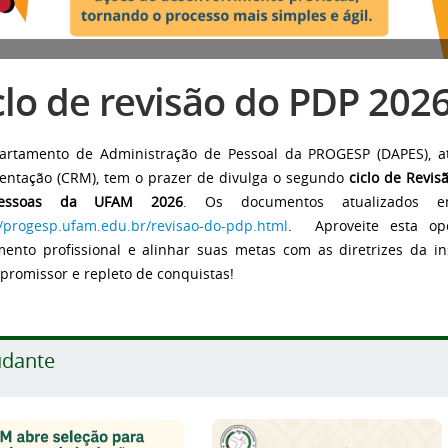
clo de revisão do PDP 202
rtamento de Administração de Pessoal da PROGESP (DAPES), at
ntação (CRM), tem o prazer de divulga o segundo
ciclo de Revi
essoas da UFAM 2026
. Os documentos atualizados enc
//progesp.ufam.edu.br/revisao-do-pdp.html
.
Aproveite esta opo
mento profissional e alinhar suas metas com as diretrizes da in
 promissor e repleto de conquistas!
udante