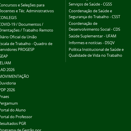
Serviços de Saúde - CGSS
Concursos e Seleções para
Docentes e Téc. Administrativos
Coordenação de Saúde e
Segurança do Trabalho - CSST
CONLEGIS
Coordenação de
COVID-19 / Documentos /
Desenvolvimento Social - CDS
Orientações / Trabalho Remoto
Saúde Suplementar - UFAM
Diário Oficial da União
Informes e notícias - DSQV
Escala de Trabalho - Quadro de
Servidores PROGESP
Política Institucional de Saúde e
Qualidade de Vida no Trabalho
GEAP
IEL/AM
LAD 2026
MOVIMENTAÇÃO
Ouvidoria
PDP 2026
Pnaes
Pergamum
Portal do Aluno
Portal do Professor
Resultados PGR
Programa de Gestão por