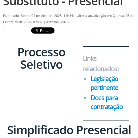
Substituto - Presencial
Publicado: Sexta, 04 de Abril de 2025, 14h34
|
Última atualização em Quinta, 05 de
Fevereiro de 2026, 09h32
|
Acessos: 45617
Processo
Links
Seletivo
relacionados:
Legislação
pertinente
Docs para
contratação
Simplificado Presencial