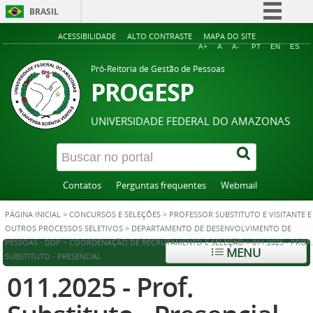
BRASIL
Simplifique!
ACESSIBILIDADE
ALTO CONTRASTE
MAPA DO SITE
A+
A
A-
PT
EN
ES
Comunica BR
Pró-Reitoria de Gestão de Pessoas
Participe
PROGESP
Acesso à informação
UNIVERSIDADE FEDERAL DO AMAZONAS
Legislação
Canais
Contatos
Perguntas frequentes
Webmail
PÁGINA INICIAL
>
CONCURSOS E SELEÇÕES
>
PROFESSOR SUBSTITUTO E VISITANTE E
OUTROS PROCESSOS SELETIVOS
>
DEPARTAMENTO DE DESENVOLVIMENTO DE
PESSOAS - DDP
>
COORDENAÇÃO DE RECRUTAMENTO E SELEÇÃO
>
011.2025 - PROF.
MENU
SUBSTITUTO - PRESENCIAL
011.2025 - Prof.