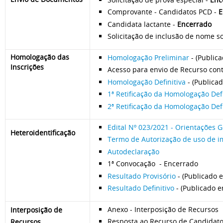
Comprovante - Candidatos PCD
-
E
Candidata lactante
-
Encerrado
Solicitação de inclusão de nome s
Homologação das
Homologação Preliminar
-
(Public
Inscrições
Acesso para envio de Recurso con
Homologação Definitiva
- (
Publica
1ª Retificação da Homologação Defi
2ª Retificação da Homologação Defi
Edital Nº 023/2021 - Orientações 
Heteroidentificação
Termo de Autorização de uso de 
Autodeclaração
1ª Convocação - Encerrado
Resultado Provisório
- (Publicado 
Resultado Definitivo
- (Publicado 
Anexo - Interposição de Recursos
Interposição de
Resposta ao Recurso de Candidat
Recursos