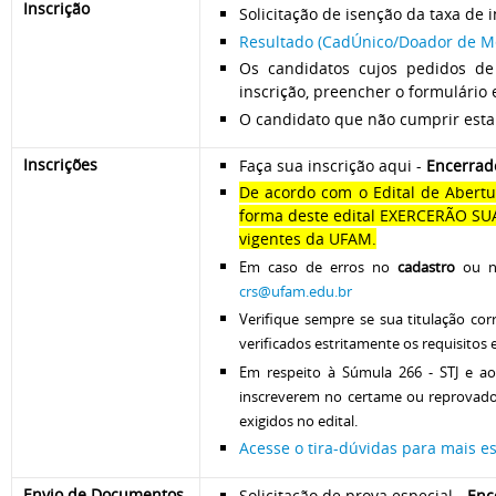
Inscrição
Solicitação de isenção da taxa de 
Resultado (CadÚnico/Doador de M
Os candidatos cujos pedidos d
inscrição, preencher o formulário
O candidato que não cumprir esta 
Inscrições
Faça sua inscrição aqui -
Encerrad
De acordo com o Edital de Abertu
forma deste edital EXERCERÃO SU
vigentes da UFAM.
Em caso de erros no
cadastro
ou 
crs@ufam.edu.br
Verifique sempre se sua titulação co
verificados estritamente os requisitos 
Em respeito à Súmula 266 - STJ e a
inscreverem no certame ou reprovados
exigidos no edital.
Acesse o tira-dúvidas para mais e
Envio de Documentos
Solicitação de prova especial -
Enc