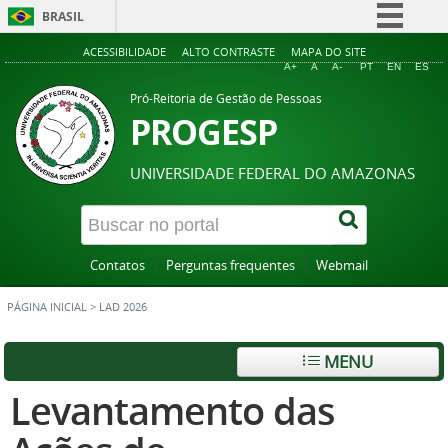
BRASIL
Simplifique!
ACESSIBILIDADE
ALTO CONTRASTE
MAPA DO SITE
A+
A
A-
PT
EN
ES
Comunica BR
Pró-Reitoria de Gestão de Pessoas
Participe
PROGESP
Acesso à informação
UNIVERSIDADE FEDERAL DO AMAZONAS
Legislação
Canais
Contatos
Perguntas frequentes
Webmail
PÁGINA INICIAL
>
LAD 2026
MENU
Levantamento das