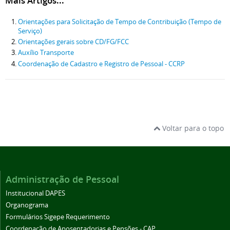
Mais Artigos...
Orientações para Solicitação de Tempo de Contribuição (Tempo de
Serviço)
Orientações gerais sobre CD/FG/FCC
Auxílio Transporte
Coordenação de Cadastro e Registro de Pessoal - CCRP
Voltar para o topo
Administração de Pessoal
Institucional DAPES
Organograma
Formulários Sigepe Requerimento
Coordenação de Aposentadorias e Pensões - CAP