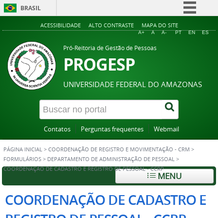
BRASIL
Simplifique!
ACESSIBILIDADE
ALTO CONTRASTE
MAPA DO SITE
A+
A
A-
PT
EN
ES
Comunica BR
Pró-Reitoria de Gestão de Pessoas
Participe
PROGESP
Acesso à informação
UNIVERSIDADE FEDERAL DO AMAZONAS
Legislação
Canais
Contatos
Perguntas frequentes
Webmail
PÁGINA INICIAL
>
COORDENAÇÃO DE REGISTRO E MOVIMENTAÇÃO - CRM
>
FORMULÁRIOS
>
DEPARTAMENTO DE ADMINISTRAÇÃO DE PESSOAL
>
COORDENAÇÃO DE CADASTRO E REGISTRO DE PESSOAL - CCRP
MENU
COORDENAÇÃO DE CADASTRO E