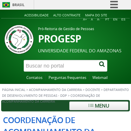
BRASIL
Simplifique!
ACESSIBILIDADE
ALTO CONTRASTE
MAPA DO SITE
A+
A
A-
PT
EN
ES
Comunica BR
Pró-Reitoria de Gestão de Pessoas
Participe
PROGESP
Acesso à informação
UNIVERSIDADE FEDERAL DO AMAZONAS
Legislação
Canais
Contatos
Perguntas frequentes
Webmail
PÁGINA INICIAL
>
ACOMPANHAMENTO DA CARREIRA
>
DOCENTE
>
DEPARTAMENTO
DE DESENVOLVIMENTO DE PESSOAS - DDP
>
COORDENAÇÃO DE
ACOMPANHAMENTO DA CARREIRA
MENU
COORDENAÇÃO DE