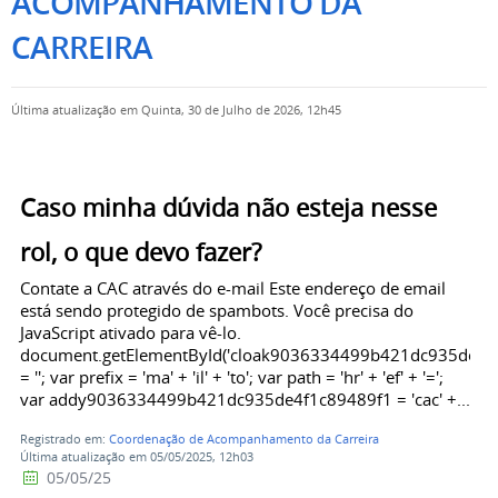
ACOMPANHAMENTO DA
CARREIRA
Última atualização em Quinta, 30 de Julho de 2026, 12h45
Caso minha dúvida não esteja nesse
rol, o que devo fazer?
Contate a CAC através do e-mail Este endereço de email
está sendo protegido de spambots. Você precisa do
JavaScript ativado para vê-lo.
document.getElementById('cloak9036334499b421dc935de4f1
= ''; var prefix = 'ma' + 'il' + 'to'; var path = 'hr' + 'ef' + '=';
var addy9036334499b421dc935de4f1c89489f1 = 'cac' +...
Registrado em:
Coordenação de Acompanhamento da Carreira
Última atualização em 05/05/2025, 12h03
05/05/25