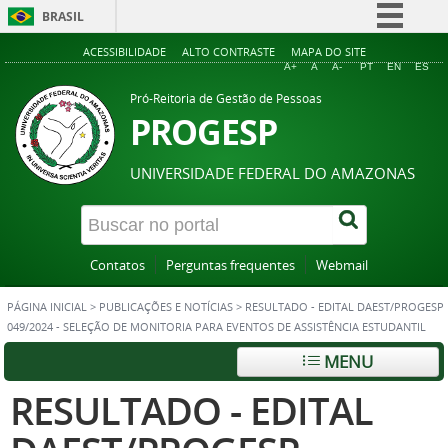
BRASIL
Simplifique!
ACESSIBILIDADE
ALTO CONTRASTE
MAPA DO SITE
A+
A
A-
PT
EN
ES
Comunica BR
Pró-Reitoria de Gestão de Pessoas
Participe
PROGESP
Acesso à informação
UNIVERSIDADE FEDERAL DO AMAZONAS
Legislação
Canais
Contatos
Perguntas frequentes
Webmail
PÁGINA INICIAL
>
PUBLICAÇÕES E NOTÍCIAS
>
RESULTADO - EDITAL DAEST/PROGESP
049/2024 - SELEÇÃO DE MONITORIA PARA EVENTOS DE ASSISTÊNCIA ESTUDANTIL
MENU
RESULTADO - EDITAL