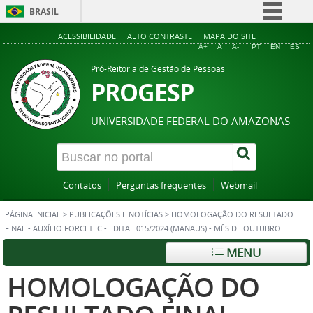
BRASIL
Simplifique!
ACESSIBILIDADE
ALTO CONTRASTE
MAPA DO SITE
A+
A
A-
PT
EN
ES
Comunica BR
Pró-Reitoria de Gestão de Pessoas
Participe
PROGESP
Acesso à informação
UNIVERSIDADE FEDERAL DO AMAZONAS
Legislação
Canais
Contatos
Perguntas frequentes
Webmail
PÁGINA INICIAL
>
PUBLICAÇÕES E NOTÍCIAS
>
HOMOLOGAÇÃO DO RESULTADO
FINAL - AUXÍLIO FORCETEC - EDITAL 015/2024 (MANAUS) - MÊS DE OUTUBRO
MENU
HOMOLOGAÇÃO DO