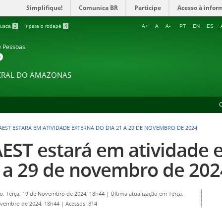
Simplifique!
Comunica BR
Participe
Acesso à infor
 busca
3
Ir para o rodapé
4
A+
A
A-
PT
EN
ES
e Pessoas
P
DERAL DO AMAZONAS
AEST ESTARÁ EM ATIVIDADE EXTERNA DO DIA 21 A 29 DE NOVEMBRO DE 2024
EST estará em atividade e
 a 29 de novembro de 202
o: Terça, 19 de Novembro de 2024, 18h44
|
Última atualização em Terça,
ovembro de 2024, 18h44
|
Acessos: 814