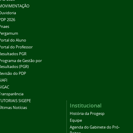
MOVIMENTAÇÃO
Ouvidoria
PDP 2026
Pnaes
Pergamum
Portal do Aluno
Portal do Professor
Resultados PGR
Programa de Gestão por
Resultados (PGR)
Revisão do PDP
SIAFI
SIGAC
Transparência
TUTORIAIS SIGEPE
Institucional
Últimas Notícias
História da Progesp
Equipe
Agenda do Gabinete do Pró-