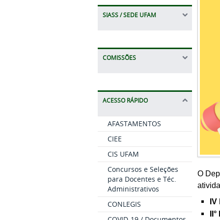
SIASS / SEDE UFAM
COMISSÕES
ACESSO RÁPIDO
AFASTAMENTOS
CIEE
CIS UFAM
Concursos e Seleções
O Dep
para Docentes e Téc.
ativi
Administrativos
IV
CONLEGIS
II
COVID-19 / Documentos