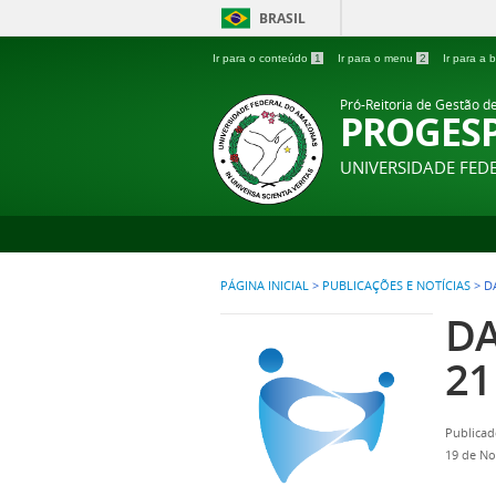
BRASIL
Ir para o conteúdo
1
Ir para o menu
2
Ir para a
Pró-Reitoria de Gestão d
PROGES
UNIVERSIDADE FE
PÁGINA INICIAL
>
PUBLICAÇÕES E NOTÍCIAS
>
D
DA
21
Publicad
19 de N