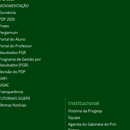
MOVIMENTAÇÃO
Ouvidoria
PDP 2026
Pnaes
Pergamum
Portal do Aluno
Portal do Professor
Resultados PGR
Programa de Gestão por
Resultados (PGR)
Revisão do PDP
SIAFI
SIGAC
Transparência
TUTORIAIS SIGEPE
Institucional
Últimas Notícias
História da Progesp
Equipe
Agenda do Gabinete do Pró-