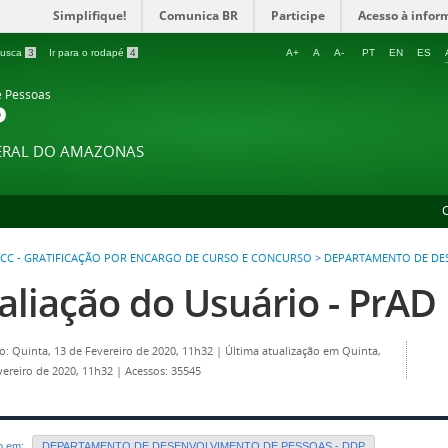
Simplifique!
Comunica BR
Participe
Acesso à infor
 busca
3
Ir para o rodapé
4
A+
A
A-
PT
EN
ES
e Pessoas
P
DERAL DO AMAZONAS
CC - GRATIFICAÇÃO POR ENCARGO DE CURSO E CONCURSO
>
DEPARTAMENTO DE DES
aliação do Usuário - PrAD
o: Quinta, 13 de Fevereiro de 2020, 11h32
|
Última atualização em Quinta,
vereiro de 2020, 11h32
|
Acessos: 35545
do em:
DEPARTAMENTO DE DESENVOLVIMENTO DE PESSOAS - DDP