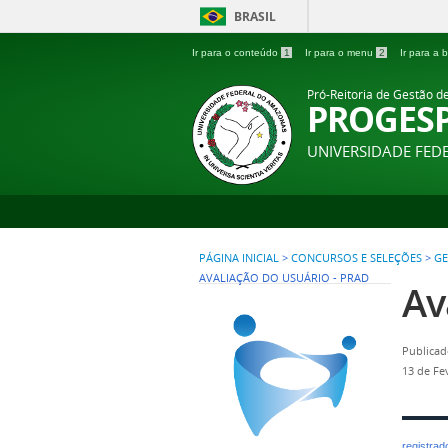
BRASIL
Ir para o conteúdo
1
Ir para o menu
2
Ir para a
Pró-Reitoria de Gestão d
PROGES
UNIVERSIDADE FE
PÁGINA INICIAL
>
CONCURSOS E SELEÇÕES
>
GE
AVALIAÇÃO DO USUÁRIO - PRAD
Av
Publicad
13 de Fe
registra