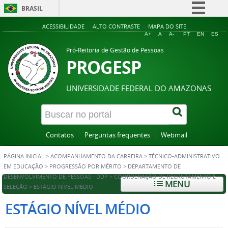
BRASIL
Simplifique!
ACESSIBILIDADE
ALTO CONTRASTE
MAPA DO SITE
A+
A
A-
PT
EN
ES
Comunica BR
Pró-Reitoria de Gestão de Pessoas
Participe
PROGESP
Acesso à informação
UNIVERSIDADE FEDERAL DO AMAZONAS
Legislação
Canais
Contatos
Perguntas frequentes
Webmail
PÁGINA INICIAL
>
ACOMPANHAMENTO DA CARREIRA
>
TÉCNICO-ADMINISTRATIVO
EM EDUCAÇÃO
>
PROGRESSÃO POR MÉRITO
>
DEPARTAMENTO DE
DESENVOLVIMENTO DE PESSOAS - DDP
>
COORDENAÇÃO DE RECRUTAMENTO E
MENU
SELEÇÃO
>
ESTÁGIO NÍVEL MÉDIO
ESTÁGIO NÍVEL MÉDIO