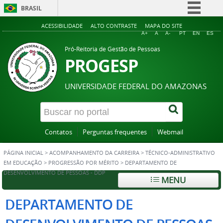
BRASIL
Simplifique!
ACESSIBILIDADE
ALTO CONTRASTE
MAPA DO SITE
A+
A
A-
PT
EN
ES
Comunica BR
Pró-Reitoria de Gestão de Pessoas
Participe
PROGESP
Acesso à informação
UNIVERSIDADE FEDERAL DO AMAZONAS
Legislação
Canais
Contatos
Perguntas frequentes
Webmail
PÁGINA INICIAL
>
ACOMPANHAMENTO DA CARREIRA
>
TÉCNICO-ADMINISTRATIVO
EM EDUCAÇÃO
>
PROGRESSÃO POR MÉRITO
>
DEPARTAMENTO DE
DESENVOLVIMENTO DE PESSOAS - DDP
MENU
DEPARTAMENTO DE