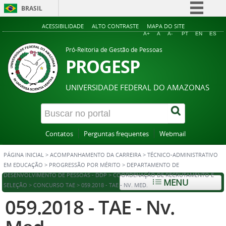
BRASIL
Simplifique!
ACESSIBILIDADE
ALTO CONTRASTE
MAPA DO SITE
A+
A
A-
PT
EN
ES
Comunica BR
Pró-Reitoria de Gestão de Pessoas
Participe
PROGESP
Acesso à informação
UNIVERSIDADE FEDERAL DO AMAZONAS
Legislação
Canais
Contatos
Perguntas frequentes
Webmail
PÁGINA INICIAL
>
ACOMPANHAMENTO DA CARREIRA
>
TÉCNICO-ADMINISTRATIVO
EM EDUCAÇÃO
>
PROGRESSÃO POR MÉRITO
>
DEPARTAMENTO DE
DESENVOLVIMENTO DE PESSOAS - DDP
>
COORDENAÇÃO DE RECRUTAMENTO E
MENU
SELEÇÃO
>
CONCURSO TAE
>
059.2018 - TAE - NV. MED.
059.2018 - TAE - Nv.