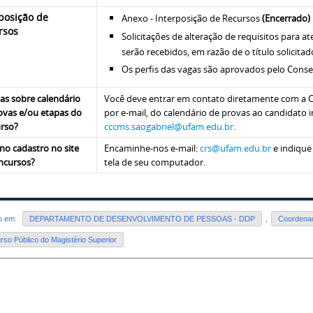
posição de
Anexo - Interposição de Recursos
(Encerrado)
rsos
Solicitações de alteração de requisitos para a
serão recebidos, em razão de o título solicita
Os perfis das vagas são aprovados pelo Cons
as sobre calendário
Você deve entrar em contato diretamente com a C
ovas e/ou etapas do
por e-mail, do calendário de provas ao candidato i
rso?
cccms.saogabriel@ufam.edu.br
.
 no cadastro no site
Encaminhe-nos e-mail:
crs@ufam.edu.br
e indique
ncursos?
tela de seu computador.
do em:
DEPARTAMENTO DE DESENVOLVIMENTO DE PESSOAS - DDP
,
Coordenaç
so Público do Magistério Superior