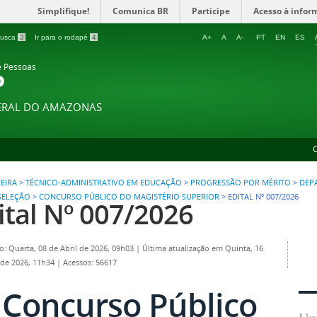
Simplifique!
Comunica BR
Participe
Acesso à infor
 busca
3
Ir para o rodapé
4
A+
A
A-
PT
EN
ES
e Pessoas
P
DERAL DO AMAZONAS
EIRA
>
TÉCNICO-ADMINISTRATIVO EM EDUCAÇÃO
>
PROGRESSÃO POR MÉRITO
>
DEP
SELEÇÃO
>
CONCURSO PÚBLICO DO MAGISTÉRIO SUPERIOR
>
EDITAL Nº 007/2026
ital Nº 007/2026
o: Quarta, 08 de Abril de 2026, 09h03
|
Última atualização em Quinta, 16
 de 2026, 11h34
|
Acessos: 56617
Concurso Público