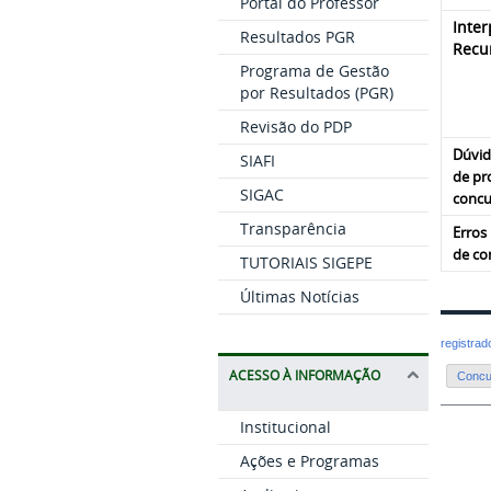
Portal do Professor
Inter
Resultados PGR
Recu
Programa de Gestão
por Resultados (PGR)
Revisão do PDP
Dúvid
SIAFI
de pr
SIGAC
concu
Transparência
Erros
de co
TUTORIAIS SIGEPE
Últimas Notícias
registra
ACESSO À INFORMAÇÃO
Concur
Institucional
Ações e Programas