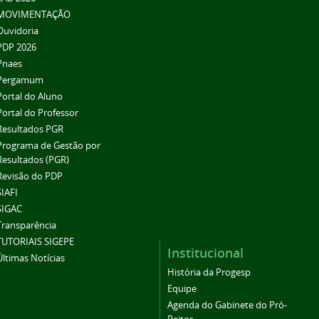
MOVIMENTAÇÃO
Ouvidoria
PDP 2026
Pnaes
Pergamum
Portal do Aluno
Portal do Professor
Resultados PGR
Programa de Gestão por
Resultados (PGR)
Revisão do PDP
SIAFI
SIGAC
Transparência
TUTORIAIS SIGEPE
Institucional
Últimas Notícias
História da Progesp
Equipe
Agenda do Gabinete do Pró-