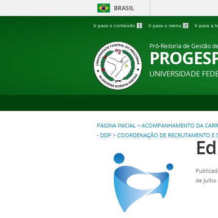
BRASIL
Ir para o conteúdo
1
Ir para o menu
2
Ir para a
Pró-Reitoria de Gestão d
PROGES
UNIVERSIDADE FE
PÁGINA INICIAL
>
ACOMPANHAMENTO DA CARR
- DDP
>
COORDENAÇÃO DE RECRUTAMENTO E 
Ed
Publicad
de Julho