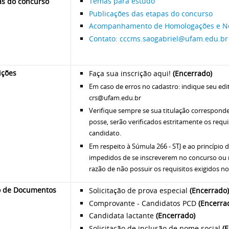
Temas para estudo
as do concurso
Publicações das etapas do concurso
Acompanhamento de Homologações e 
Contato: cccms.saogabriel@ufam.edu.br
ições
Faça sua inscrição aqui!
(Encerrado)
Em caso de erros no cadastro: indique seu edit
crs@ufam.edu.br
Verifique sempre se sua titulação correspond
posse, serão verificados estritamente os requi
candidato.
Em respeito à Súmula 266 - STJ e ao princípio
impedidos de se inscreverem no concurso ou
razão de não possuir os requisitos exigidos no 
o de Documentos
Solicitação de prova especial
(Encerrado)
Comprovante - Candidatos PCD
(Encerra
Candidata lactante
(Encerrado)
Solicitação de inclusão de nome social
(