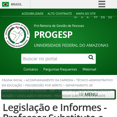
BRASIL
Simplifique!
ACESSIBILIDADE
ALTO CONTRASTE
MAPA DO SITE
A+
A
A-
PT
EN
ES
Comunica BR
Pró-Reitoria de Gestão de Pessoas
Participe
PROGESP
Acesso à informação
UNIVERSIDADE FEDERAL DO AMAZONAS
Legislação
Canais
Contatos
Perguntas frequentes
Webmail
PÁGINA INICIAL
>
ACOMPANHAMENTO DA CARREIRA
>
TÉCNICO-ADMINISTRATIVO
EM EDUCAÇÃO
>
PROGRESSÃO POR MÉRITO
>
DEPARTAMENTO DE
DESENVOLVIMENTO DE PESSOAS - DDP
>
COORDENAÇÃO DE RECRUTAMENTO E
MENU
SELEÇÃO
>
LEGISLAÇÃO E INFORMES - PROFESSOR SUBSTITUTO E VISITANTE
Legislação e Informes -