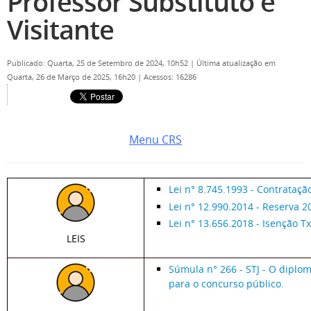
Professor Substituto e
Visitante
Publicado: Quarta, 25 de Setembro de 2024, 10h52
|
Última atualização em
Quarta, 26 de Março de 2025, 16h20
|
Acessos: 16286
Menu CRS
Lei n° 8.745.1993 - Contrataç
Lei n° 12.990.2014 - Reserva 
Lei n° 13.656.2018 - Isenção Tx
LEIS
Súmula n° 266 - STJ -
O diploma
para o concurso público.