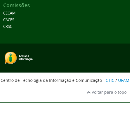
Comissões
CECAM
CACES
CRSC
Centro de Tecnologia da Informação e Comunicação -
CTIC
/
UFAM
Voltar para o topo