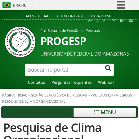
BRASIL
Simplifique!
ACESSIBILIDADE
ALTO CONTRASTE
MAPA DO SITE
A+
A
A-
PT
EN
ES
Comunica BR
Pró-Reitoria de Gestão de Pessoas
Participe
PROGESP
Acesso à informação
UNIVERSIDADE FEDERAL DO AMAZONAS
Legislação
Canais
Contatos
Perguntas frequentes
Webmail
PÁGINA INICIAL
>
GESTÃO ESTRATÉGICA DE PESSOAS
>
PROJETOS ESTRATÉGICOS
>
PESQUISA DE CLIMA ORGANIZACIONAL
MENU
Pesquisa de Clima