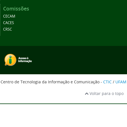
Comissões
CECAM
CACES
CRSC
Centro de Tecnologia da Informação e Comunicação -
CTIC
/
UFAM
Voltar para o topo