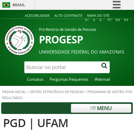
BRASIL
Simplifique!
ACESSIBILIDADE
ALTO CONTRASTE
MAPA DO SITE
A+
A
A-
PT
EN
ES
Comunica BR
Pró-Reitoria de Gestão de Pessoas
Participe
PROGESP
Acesso à informação
UNIVERSIDADE FEDERAL DO AMAZONAS
Legislação
Canais
Contatos
Perguntas frequentes
Webmail
PÁGINA INICIAL
>
GESTÃO ESTRATÉGICA DE PESSOAS
>
PROGRAMA DE GESTÃO POR
RESULTADOS
MENU
PGD | UFAM