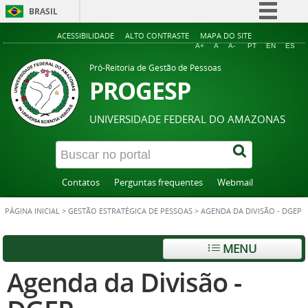
BRASIL
Simplifique!
ACESSIBILIDADE
ALTO CONTRASTE
MAPA DO SITE
A+
A
A-
PT
EN
ES
Comunica BR
Pró-Reitoria de Gestão de Pessoas
Participe
PROGESP
Acesso à informação
UNIVERSIDADE FEDERAL DO AMAZONAS
Legislação
Canais
Contatos
Perguntas frequentes
Webmail
PÁGINA INICIAL
>
GESTÃO ESTRATÉGICA DE PESSOAS
>
AGENDA DA DIVISÃO - DGEP
MENU
Agenda da Divisão -