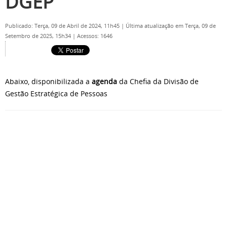
DGEP
Publicado: Terça, 09 de Abril de 2024, 11h45
|
Última atualização em Terça, 09 de
Setembro de 2025, 15h34
|
Acessos: 1646
Abaixo, disponibilizada a
agenda
da Chefia da Divisão de
Gestão Estratégica de Pessoas