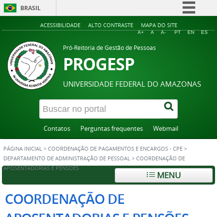
BRASIL
Simplifique!
ACESSIBILIDADE
ALTO CONTRASTE
MAPA DO SITE
A+
A
A-
PT
EN
ES
Comunica BR
Pró-Reitoria de Gestão de Pessoas
Participe
PROGESP
Acesso à informação
UNIVERSIDADE FEDERAL DO AMAZONAS
Legislação
Canais
Contatos
Perguntas frequentes
Webmail
PÁGINA INICIAL
>
COORDENAÇÃO DE PAGAMENTOS E ENCARGOS - CPE
>
DEPARTAMENTO DE ADMINISTRAÇÃO DE PESSOAL
>
COORDENAÇÃO DE
APOSENTADORIAS E PENSÕES
MENU
COORDENAÇÃO DE