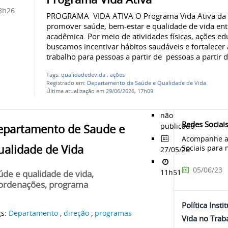
8h26
PROGRAMA VIDA ATIVA O Programa Vida Ativa da
promover saúde, bem-estar e qualidade de vida en
acadêmica. Por meio de atividades físicas, ações ed
buscamos incentivar hábitos saudáveis e fortalecer
trabalho para pessoas a partir de pessoas a partir d
Tags:
qualidadedevida
,
ações
Registrado em:
Departamento de Saúde e Qualidade de Vida
Última atualização em 29/06/2026, 17h09
não
Redes Sociai
publicado
epartamento de Saude e
Acompanhe a
ualidade de Vida
Sociais para m
27/05/26
05/06/23
11h51
úde e qualidade de vida,
ordenações, programa
Política Inst
gs:
Departamento
,
direção
,
programas
Vida no Trab