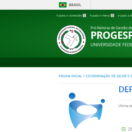
BRASIL
Ir para o conteúdo
1
Ir para o menu
2
Ir para a
Pró-Reitoria de Gestão d
PROGES
UNIVERSIDADE FE
PÁGINA INICIAL
>
COORDENAÇÃO DE SAÚDE E S
DE
Última a
29