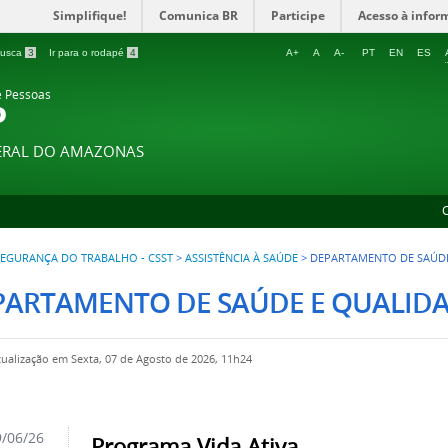
Simplifique!
Comunica BR
Participe
Acesso à infor
 busca
3
Ir para o rodapé
4
A+
A
A-
PT
EN
ES
e Pessoas
P
DERAL DO AMAZONAS
EGURANÇA DO TRABALHO - CSST
>
ASSISTÊNCIA À SAÚDE
>
DEPARTAMENTO DE SAÚDE
PARTAMENTO DE SAÚDE E QUALIDA
tualização em Sexta, 07 de Agosto de 2026, 11h24
/06/26
Programa Vida Ativa