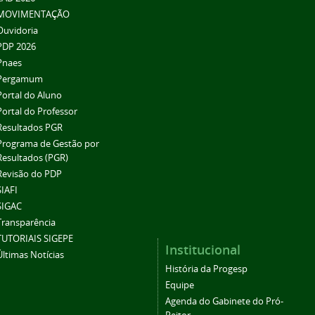
MOVIMENTAÇÃO
Ouvidoria
PDP 2026
Pnaes
Pergamum
Portal do Aluno
Portal do Professor
Resultados PGR
Programa de Gestão por
Resultados (PGR)
Revisão do PDP
SIAFI
SIGAC
Transparência
TUTORIAIS SIGEPE
Institucional
Últimas Notícias
História da Progesp
Equipe
Agenda do Gabinete do Pró-