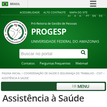
BRASIL
Simplifique!
ACESSIBILIDADE
ALTO CONTRASTE
MAPA DO SITE
A+
A
A-
PT
EN
ES
Comunica BR
Pró-Reitoria de Gestão de Pessoas
Participe
PROGESP
Acesso à informação
UNIVERSIDADE FEDERAL DO AMAZONAS
Legislação
Canais
Contatos
Perguntas frequentes
Webmail
PÁGINA INICIAL
>
COORDENAÇÃO DE SAÚDE E SEGURANÇA DO TRABALHO - CSST
>
ASSISTÊNCIA À SAÚDE
MENU
Assistência à Saúde