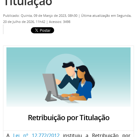
Titulação
Publicado: Quinta, 09 de Março de 2023, 08h30
|
Última atualização em Segunda,
20 de Julho de 2026, 11h42
|
Acessos: 3498
Retribuição por Titulação
A
Lei nº 12.772/2012
instituiu a Retribuição por