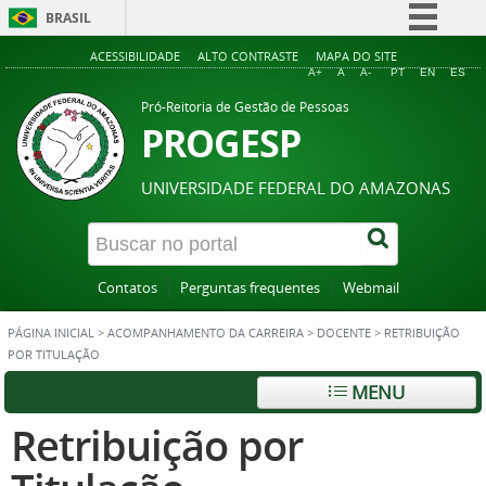
BRASIL
Simplifique!
ACESSIBILIDADE
ALTO CONTRASTE
MAPA DO SITE
A+
A
A-
PT
EN
ES
Comunica BR
Pró-Reitoria de Gestão de Pessoas
Participe
PROGESP
Acesso à informação
UNIVERSIDADE FEDERAL DO AMAZONAS
Legislação
Canais
Contatos
Perguntas frequentes
Webmail
PÁGINA INICIAL
>
ACOMPANHAMENTO DA CARREIRA
>
DOCENTE
>
RETRIBUIÇÃO
POR TITULAÇÃO
MENU
Retribuição por