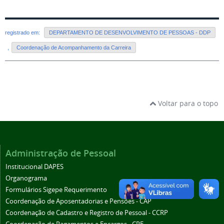
registrado em:
DEPARTAMENTO DE DESENVOLVIMENTO DE PESSOAS - DDP
,
Coordenação de Acompanhamento da Carreira
Voltar para o topo
Administração de Pessoal
Institucional DAPES
Organograma
Formulários Sigepe Requerimento
Coordenação de Aposentadorias e Pensões - CAP
Coordenação de Cadastro e Registro de Pessoal - CCRP