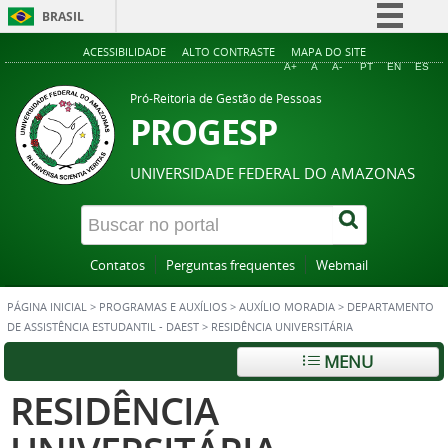
BRASIL
Simplifique!
ACESSIBILIDADE
ALTO CONTRASTE
MAPA DO SITE
A+
A
A-
PT
EN
ES
Comunica BR
Pró-Reitoria de Gestão de Pessoas
Participe
PROGESP
Acesso à informação
UNIVERSIDADE FEDERAL DO AMAZONAS
Legislação
Canais
Contatos
Perguntas frequentes
Webmail
PÁGINA INICIAL
>
PROGRAMAS E AUXÍLIOS
>
AUXÍLIO MORADIA
>
DEPARTAMENTO
DE ASSISTÊNCIA ESTUDANTIL - DAEST
>
RESIDÊNCIA UNIVERSITÁRIA
MENU
RESIDÊNCIA